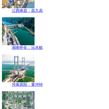
江西南昌：昌九高
湖南怀化：沅水航
河南原阳：黄河特