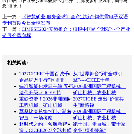
9月19日-21日在长沙国际会展中心召开，汇聚更多矿业风采，期待与
您“湘”约！
上一篇：
《智慧矿业 服务全球》全产业链产销供需电子双语
专刊首期今日全球发布
下一篇：
CIMESE2024安徽推介：植根中国的全球矿业全产业
链展会风向标
相关阅读:
2027CICEE“十国百城千
从“世界舞台”到“全球引
企品牌万里行”登陆非
擎”----CICEE十年
锚准智能化发展主轴 五届
2026非洲国际工程机械、
迭代升级--CICEE 持
矿山机械、农业机械
重磅资源！2026非洲国际
2027CICEE 走出“价值共
工程机械、矿山机械
生”新路径
莫桑比克总统“打卡”湖南
2026非洲国际工程机械、
智造！一场考察
矿山机械、农业机械
赴时代之约、领航新智
跑十国、走百城，带千家
造，CICEE2027全球共候
企业“精准接单”