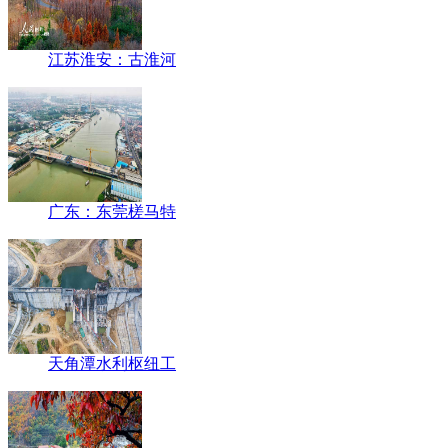
江苏淮安：古淮河
广东：东莞槎马特
天角潭水利枢纽工