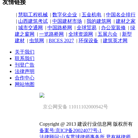
友情链接
|
慧聪工程机械
|
数字化企业
|
五金机电
|
中国名企排行
|
山西建筑考试
|
中国建材市场
|
我的建筑网
|
建材之家
|
城市交通网
|
中国路桥网
|
全球贸易
|
办公室装修
|
绿
建之窗网
|
一览路桥网
|
全球资源网
|
五展六会
|
新型
建材
|
虫筑网
|
BICES 2027
|
环保设备
|
建筑英才网
关于我们
联系我们
刊登广告
法律声明
合作中心
网站地图
京公网安备 11011102000942号
Copyright @ 2013 建设行业信息网 版权所有
备案号:京ICP备20024077号-1
法律顾问;山东贯球律师事务所 尹有林律师