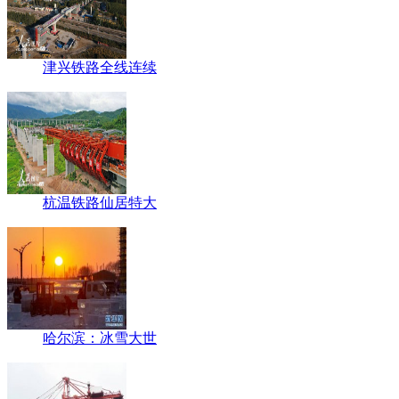
津兴铁路全线连续
杭温铁路仙居特大
哈尔滨：冰雪大世