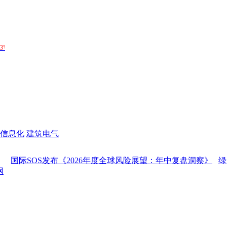
信息化
建筑电气
S发布《2026年度全球风险展望：年中复盘洞察》
绿智领航 共享卓