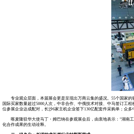
专业观众层面，本届展会更是呈现出万商云集的盛况。55个国家的驻华
国际买家数量超过5000人次，中非合作、中俄技术对接、中马签订工
位参展企业达成配对，长沙6家主机企业签下130亿配套件采购单；众多
喀麦隆驻华大使马丁・姆巴纳在参观展会后，由衷地表示：“湖南工程
化合作成果的生动诠释。