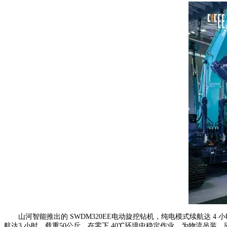
山河智能推出的 SWDM320EE电动旋挖钻机，纯电模式续航达 4
航达3 小时、载重50公斤，在零下 40℃环境中稳定作业，为物流吊装