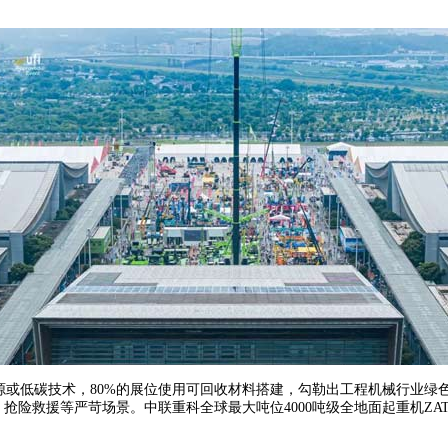
低碳技术，80%的展位使用可回收材料搭建，勾勒出工程机械行业绿色转
抢险救援等严苛场景。中联重科全球最大吨位4000吨级全地面起重机ZAT