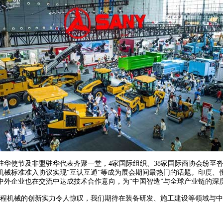
使节及非盟驻华代表齐聚一堂，4家国际组织、38家国际商协会纷至沓来
程机械标准准入协议实现“互认互通”等成为展会期间最热门的话题。印度、
中外企业也在交流中达成技术合作意向，为“中国智造”与全球产业链的深度
机械的创新实力令人惊叹，我们期待在装备研发、施工建设等领域与中