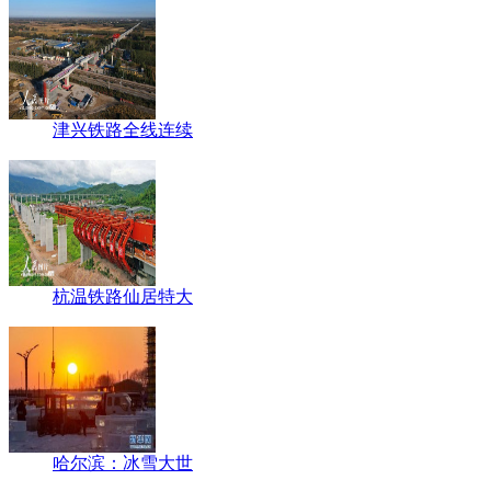
津兴铁路全线连续
杭温铁路仙居特大
哈尔滨：冰雪大世