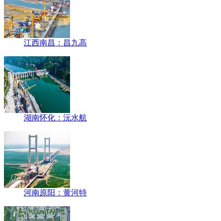
江西南昌：昌九高
湖南怀化：沅水航
河南原阳：黄河特