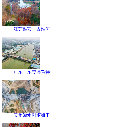
江苏淮安：古淮河
广东：东莞槎马特
天角潭水利枢纽工