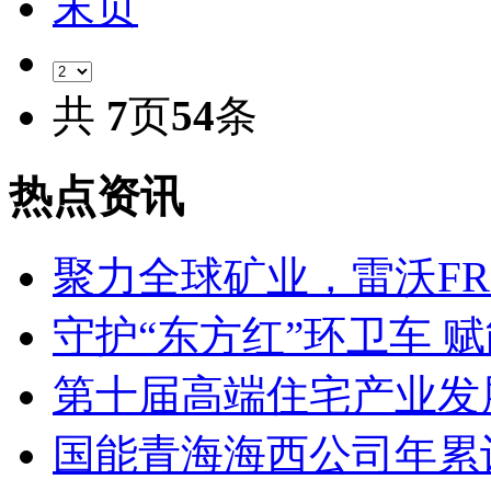
末页
共
7
页
54
条
热点资讯
聚力全球矿业，雷沃FR1
守护“东方红”环卫车 
第十届高端住宅产业发
国能青海海西公司年累