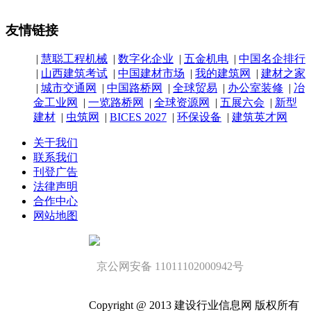
友情链接
|
慧聪工程机械
|
数字化企业
|
五金机电
|
中国名企排行
|
山西建筑考试
|
中国建材市场
|
我的建筑网
|
建材之家
|
城市交通网
|
中国路桥网
|
全球贸易
|
办公室装修
|
冶
金工业网
|
一览路桥网
|
全球资源网
|
五展六会
|
新型
建材
|
虫筑网
|
BICES 2027
|
环保设备
|
建筑英才网
关于我们
联系我们
刊登广告
法律声明
合作中心
网站地图
京公网安备 11011102000942号
Copyright @ 2013 建设行业信息网 版权所有