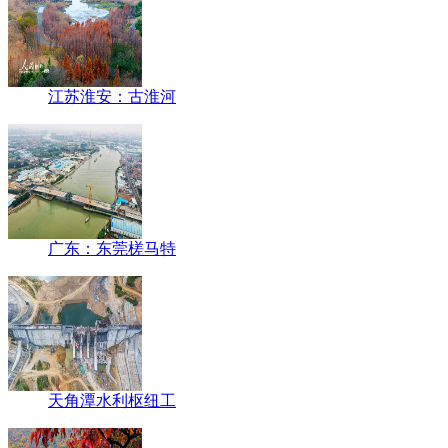
江苏淮安：古淮河
广东：东莞槎马特
天角潭水利枢纽工