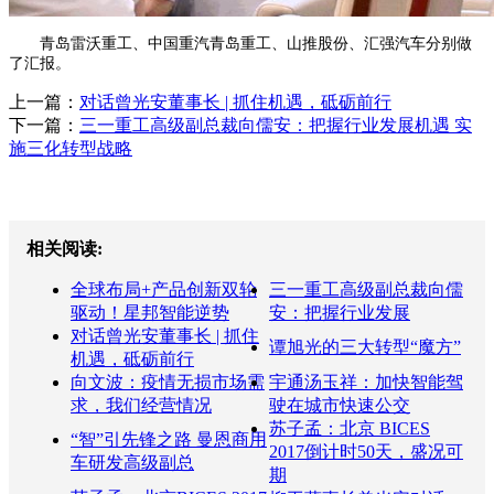
青岛雷沃重工、中国重汽青岛重工、山推股份、汇强汽车分别做
了汇报。
上一篇：
对话曾光安董事长 | 抓住机遇，砥砺前行
下一篇：
三一重工高级副总裁向儒安：把握行业发展机遇 实
施三化转型战略
相关阅读:
全球布局+产品创新双轮
三一重工高级副总裁向儒
驱动！星邦智能逆势
安：把握行业发展
对话曾光安董事长 | 抓住
谭旭光的三大转型“魔方”
机遇，砥砺前行
向文波：疫情无损市场需
宇通汤玉祥：加快智能驾
求，我们经营情况
驶在城市快速公交
苏子孟：北京 BICES
“智”引先锋之路 曼恩商用
2017倒计时50天，盛况可
车研发高级副总
期