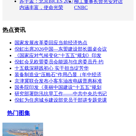
苏子孟：北京BICES 2017
柳工董事长曾光安对话
内涵丰富，使命光荣
CNBC
热点资讯
国家发展改革委回应当前经济热点
倪虹出席2026中国—东盟建设部长圆桌会议
《国家应对气候变化“十五五”规划》印发
倪虹会见欧盟委员会能源与住房委员丹·约
十五载深耕践初心 实干担当绽芳华
装备制造业“压舱石”作用凸显（年中经济
京津冀联合发布小客车油改电碳普惠标准
国务院印发《美丽中国建设“十五五”规划
研究部署防汛抗旱工作——中共中央总书记
倪虹为住房城乡建设部党员干部讲专题党课
热门图集