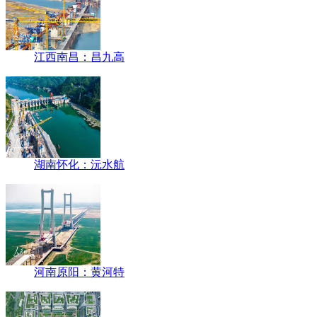
江西南昌：昌九高
湖南怀化：沅水航
河南原阳：黄河特