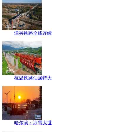
津兴铁路全线连续
杭温铁路仙居特大
哈尔滨：冰雪大世