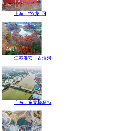
上海：“双龙”回
江苏淮安：古淮河
广东：东莞槎马特