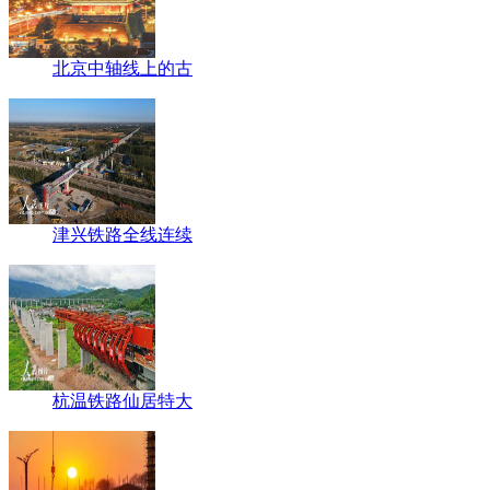
北京中轴线上的古
津兴铁路全线连续
杭温铁路仙居特大