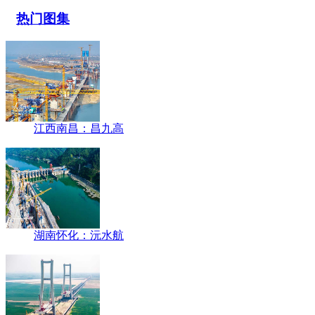
热门图集
江西南昌：昌九高
湖南怀化：沅水航