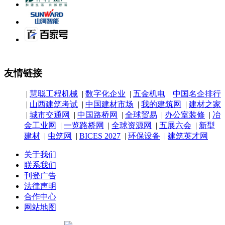
友情链接
|
慧聪工程机械
|
数字化企业
|
五金机电
|
中国名企排行
|
山西建筑考试
|
中国建材市场
|
我的建筑网
|
建材之家
|
城市交通网
|
中国路桥网
|
全球贸易
|
办公室装修
|
冶
金工业网
|
一览路桥网
|
全球资源网
|
五展六会
|
新型
建材
|
虫筑网
|
BICES 2027
|
环保设备
|
建筑英才网
关于我们
联系我们
刊登广告
法律声明
合作中心
网站地图