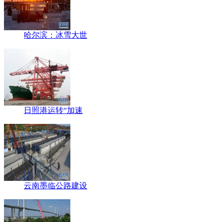
哈尔滨：冰雪大世
日照港运转“加速
云南墨临公路建设