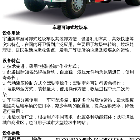
车厢可卸式垃圾车
设备用途
宇通牌车厢可卸式垃圾车以其装卸方便，设备利用率高，高效快捷等
突出特点，在国内环卫得到广泛应用。主要用于垃圾中转站、垃圾处
理场、居民生活垃圾收集点、发电厂等场所的垃圾及粉煤灰的运输。
设备特点
u 技术先进，采用“整装整卸”作业方式；
u 配备国际知名品牌拉臂钩，自重轻；液压元件均为原装进口，使用
寿命长；
u 气动液压控制方式全驾驶室操作；驾驶室外可进行紧急操作；
u 垃圾转运方式，装载量大，使用操作方便，收运过程中无二次污
染；
u 车与箱分离使用，一车可配多箱，服务多个垃圾转运站，最大限度
地提高运输车辆的使用率，减少车辆的配置量，提高运输效率，降低
运行费用；
u 用途灵活广泛，根据用户不同需求，配置各种功能箱体；既可满足
城市商业区，也可用于城市大型垃圾中转站；
设备参数
产品型号
单位
YTZ5250ZXX40E
YTZ5250ZXX20E
YTZ5