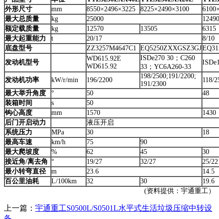
外形尺寸
mm
8550×2496×3225
8225×2490×3100
6100
最大总质量
kg
25000
1249
额定载质量
kg
12570
13505
6315
最大起重能力
t
20/17
8/10
底盘型号
ZZ3257M4647C1
EQ5250ZXXGSZ3GJ
EQ31
ISDe270 30；C260
WD615.92E
发动机型号
ISDe1
WD615.92
33；YC6A260-33
198/2500;191/2200;
发动机功率
kW/r/min
196/2200
118/2
191/2300
最大举升角度
°
50
48
装箱时间
s
50
钩心高度
mm
1570
1430
后门开启动力
液压开启
系统压力
MPa
30
18
最高车速
km/h
75
90
最大爬坡度
%
62
45
30
接近角/离去角
°
19/27
32/27
25/22
最小转弯直径
m
23.6
14.5
百公里油耗
L/100km
32
30
19.6
(资料提供：宇通重工）
上一篇：
宇通重工S0500L/S0501L水平式生活垃圾压缩中转设
备