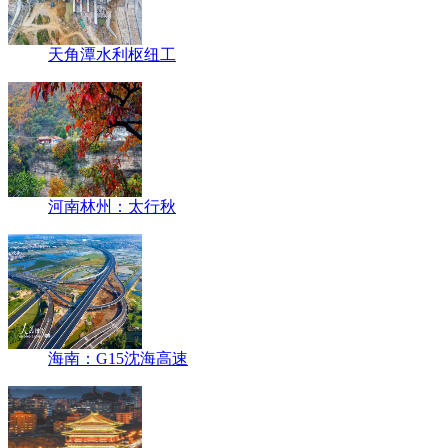
天角潭水利枢纽工
河南林州：太行秋
海南：G15沈海高速