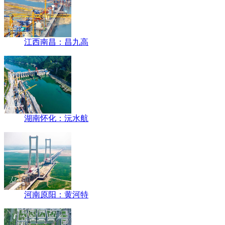
江西南昌：昌九高
湖南怀化：沅水航
河南原阳：黄河特