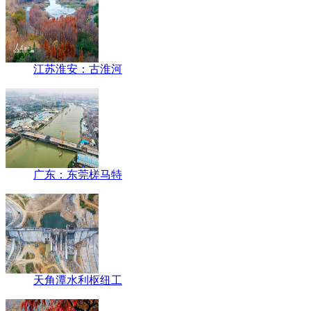
江苏淮安：古淮河
广东：东莞槎马特
天角潭水利枢纽工