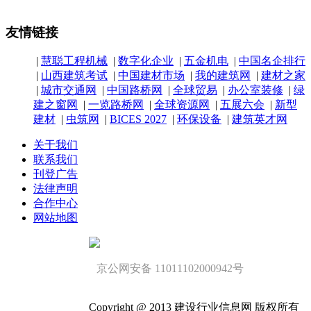
友情链接
|
慧聪工程机械
|
数字化企业
|
五金机电
|
中国名企排行
|
山西建筑考试
|
中国建材市场
|
我的建筑网
|
建材之家
|
城市交通网
|
中国路桥网
|
全球贸易
|
办公室装修
|
绿
建之窗网
|
一览路桥网
|
全球资源网
|
五展六会
|
新型
建材
|
虫筑网
|
BICES 2027
|
环保设备
|
建筑英才网
关于我们
联系我们
刊登广告
法律声明
合作中心
网站地图
京公网安备 11011102000942号
Copyright @ 2013 建设行业信息网 版权所有