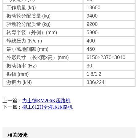
工作质量 (kg)
18600
振动轮分配质量 (kg)
9400
驱动轮分配质量 (kg)
9200
转弯半径（外侧）(mm)
5900
静线压力 (N/cm)
400
最小离地间隙 (mm)
450
外形尺寸 （长×宽×高）(mm)
6150×2370×3010
振动频率 (Hz)
30
振幅 (mm)
1.8/1.2
激振力 (kN)
336/224
上一篇：
力士德RM206K压路机
下一篇：
柳工612H全液压压路机
相关阅读: