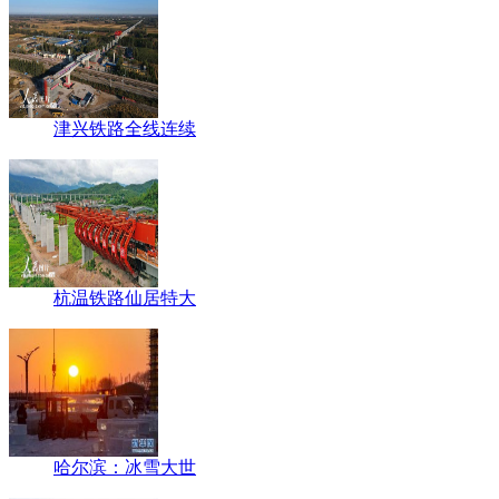
津兴铁路全线连续
杭温铁路仙居特大
哈尔滨：冰雪大世