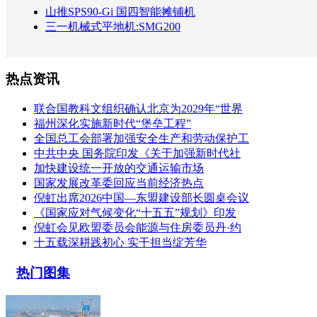
山推SPS90-Gi 国四智能摊铺机
三一机械式平地机:SMG200
热点资讯
联合国教科文组织确认北京为2029年“世界
福州深化实施新时代“堡垒工程”
全国总工会部署加强安全生产和劳动保护工
中共中央 国务院印发《关于加强新时代社
加快建设统一开放的交通运输市场
国家发展改革委回应当前经济热点
倪虹出席2026中国—东盟建设部长圆桌会议
《国家应对气候变化“十五五”规划》印发
倪虹会见欧盟委员会能源与住房委员丹·约
十五载深耕践初心 实干担当绽芳华
热门图集