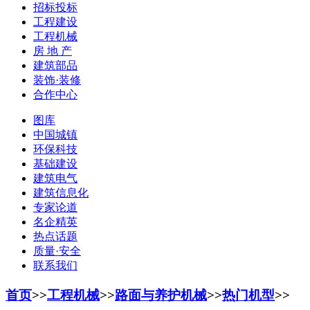
招标投标
工程建设
工程机械
房 地 产
建筑部品
装饰·装修
合作中心
图库
中国城镇
环保科技
基础建设
建筑电气
建筑信息化
专家论道
名企精英
热点话题
质量·安全
联系我们
首页
>>
工程机械
>>
路面与养护机械
>>
热门机型
>>