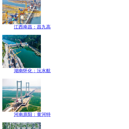
江西南昌：昌九高
湖南怀化：沅水航
河南原阳：黄河特