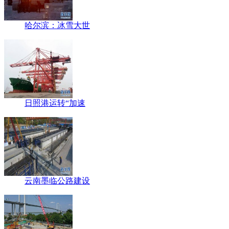
哈尔滨：冰雪大世
日照港运转“加速
云南墨临公路建设