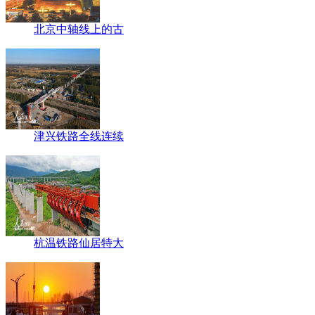
北京中轴线上的古
津兴铁路全线连续
杭温铁路仙居特大