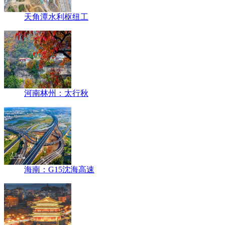
天角潭水利枢纽工
河南林州：太行秋
海南：G15沈海高速