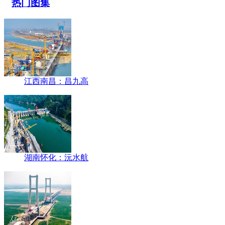
热门图集
江西南昌：昌九高
湖南怀化：沅水航