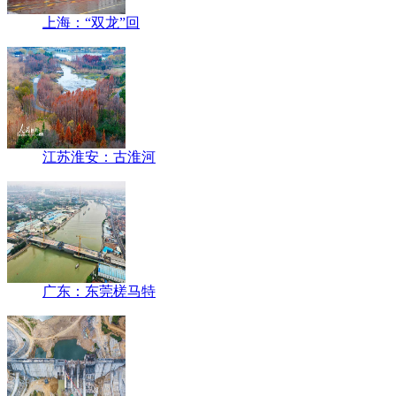
上海：“双龙”回
江苏淮安：古淮河
广东：东莞槎马特