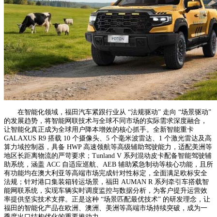
在智能化领域，福田汽车紧跟行业从 “法规驱动” 走向 “场景驱动”
的发展趋势，将智能网联技术与全球不同市场的实际需求深度融合，
让智能化真正成为全球用户降本增效的核心抓手。全新智能重卡
GALAXUS R9 搭载 10 个摄像头、5 个毫米波雷达、1 个激光雷达及高
算力域控制器，具备 HWP 高速领航等高级辅助驾驶能力，适配美洲等
地区长距离物流的严苛要求；Tunland V 系列混动皮卡配备智能驾驶辅
助系统，涵盖 ACC 自适应巡航、AEB 辅助紧急制动等核心功能，且所
有功能均在澳大利亚等高端市场完成针对性标定，全面满足欧标安全
法规；针对港口集装箱转运场景，福田 AUMAN R 系列牵引车搭载智
能网联系统，实现车辆实时调度监控与数据分析，为客户提升运营效
率提供坚实技术支撑。正是这种 “场景匹配最优技术” 的研发理念，让
福田的智能化产品在欧洲、澳洲、美洲等高端市场持续突破，成为一
季度出口结构优化的重要推动力。