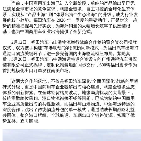
当前，中国商用车出海已进入全新阶段，单纯的产品输出早已无
法满足全球市场的竞争需求，构建全链条、自主可控的全球化生态体
系，实现从 “产品出海” 到 “体系出海”“生态出海” 的升级，成为行业发
展的核心趋势。福田汽车在 2026 年一季度的重磅动作，正是对这一趋
势的精准把握与先行实践，为海外销量的大幅增长筑牢了供应链根
基，也为中国商用车企业出海提供了全新范式。
2月12日，福田汽车与山港物流举行战略合作签约暨合资公司揭牌
仪式，双方携手构建“车港联动”的物流协同新模式，为福田汽车出海打
通港口物流关键环节，进一步完善国内出海物流枢纽布局。紧随其
后，3月26日，福田汽车与中远海运特运合资设立的广州远福汽车供应
链有限公司正式揭牌，定制化滚装船舶同步交付，600辆福田皮卡作为
首批规模化出口订单发往南美市场。
这两大合作的落地，不仅是福田汽车深化“全面国际化”战略的里程
碑式升级，更是中国商用车企业破解出海核心痛点、构建全链条生态
体系的创新探索。在全球经贸格局波动、地缘局势扰动的大背景下，
传统零散舱位采购、港口物流衔接不畅等问题，已成为制约中国商用
车企业高质量出海的共性瓶颈。而福田与山港物流、中远海运特运的
深度合作，跳出了传统物流外包的单一模式，通过结成长期战略利益
共同体，整合港口枢纽、全球航运、车辆出口全链路资源，实现了优
势互补、双向赋能。