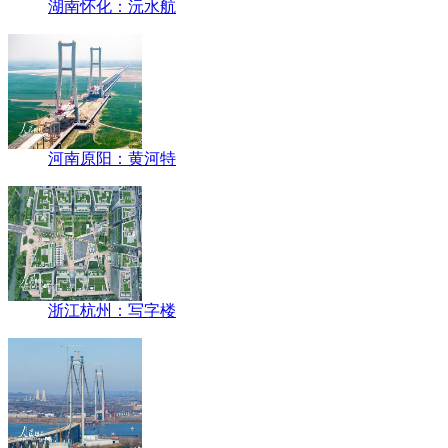
湖南怀化：沅水航
河南原阳：黄河特
浙江杭州：写字楼