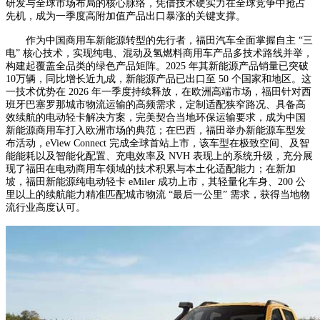
研发与全球市场布局的核心脉络，凭借技术硬实力在全球竞争中抢占
先机，成为一季度高附加值产品出口暴涨的关键支撑。
作为中国商用车新能源转型的先行者，福田汽车全面掌握自主 “三
电” 核心技术，实现纯电、混动及氢燃料商用车产品多技术路线并举，
构建起覆盖全品类的绿色产品矩阵。2025 年其新能源产品销量已突破
10万辆，同比增长近九成，新能源产品已出口至 50 个国家和地区。这
一技术优势在 2026 年一季度持续释放，在欧洲高端市场，福田针对西
班牙巴塞罗那城市物流运输的高频需求，定制适配狭窄路况、具备高
效续航的电动轻卡解决方案，完美契合当地环保运输要求，成为中国
新能源商用车打入欧洲市场的典范；在巴西，福田举办新能源车型发
布活动，eView Connect 完成全球首站上市，该车型在极致空间、及智
能能耗以及智能化配置、充电效率及 NVH 表现上的系统升级，充分展
现了福田在电动商用车领域的技术积累与本土化适配能力；在新加
坡，福田新能源纯电动轻卡 eMiler 成功上市，其轻量化车身、200 公
里以上的续航能力精准匹配城市物流 “最后一公里” 需求，获得当地物
流行业高度认可。