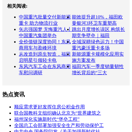
相关阅读:
中国重汽批量交付新能源
能效提升超10%，福田欧
重卡 助力物流行业
曼银河3环卫车重塑高
矢志强国梦 无悔重汽人丨
跳出月度增长误区 构筑长
中国重汽集团举办
期竞争壁垒｜福田
全价值链深度协同！东风
全域深耕绿色运力！中国
商用车与盈峰环境
重汽豪沃重卡多场
从改造到原生智造，福田
新能源重卡规模化应用实
启明星引领轻卡电
施方案发布
东风汽车工会在东风商用
福田汽车一季度销量韧性
车慰问调研
增长背后的“三大
热点资讯
顺应需求更好发挥住房公积金作用
联合国教科文组织确认北京为“世界建筑之
福州深化实施新时代“堡垒工程”
全国总工会部署加强安全生产和劳动保护工
中共中央 国务院印发《关于加强新时代社