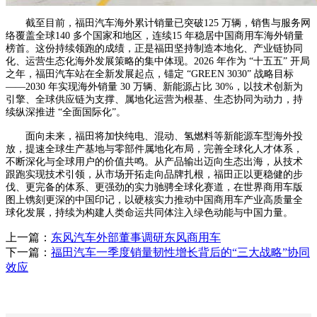
截至目前，福田汽车海外累计销量已突破125 万辆，销售与服务网
络覆盖全球140 多个国家和地区，连续15 年稳居中国商用车海外销量
榜首。这份持续领跑的成绩，正是福田坚持制造本地化、产业链协同
化、运营生态化海外发展策略的集中体现。2026 年作为 “十五五” 开局
之年，福田汽车站在全新发展起点，锚定 “GREEN 3030” 战略目标
——2030 年实现海外销量 30 万辆、新能源占比 30%，以技术创新为
引擎、全球供应链为支撑、属地化运营为根基、生态协同为动力，持
续纵深推进 “全面国际化”。
面向未来，福田将加快纯电、混动、氢燃料等新能源车型海外投
放，提速全球生产基地与零部件属地化布局，完善全球化人才体系，
不断深化与全球用户的价值共鸣。从产品输出迈向生态出海，从技术
跟跑实现技术引领，从市场开拓走向品牌扎根，福田正以更稳健的步
伐、更完备的体系、更强劲的实力驰骋全球化赛道，在世界商用车版
图上镌刻更深的中国印记，以硬核实力推动中国商用车产业高质量全
球化发展，持续为构建人类命运共同体注入绿色动能与中国力量。
上一篇：
东风汽车外部董事调研东风商用车
下一篇：
福田汽车一季度销量韧性增长背后的“三大战略”协同
效应