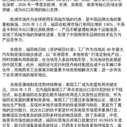
化深耕，2026 年一季度在欧洲、非洲、东南亚、南美等核心区域全面
突破，成为出口高增的核心支撑。
欧洲市场作为全球商用车高端市场的代表，是中国品牌出海的重
要检验场。2026 年 1-2 月，福田在欧洲市场订单同比增长 136%，中系
皮卡和轻卡出口量位居欧洲第一，产品不断渗透欧洲各个运输场景，
实现了高端市场的突破性进展，彰显了中国商用车品牌的技术实力与
产品竞争力。
在南非，福田格贝哈（原伊丽莎白港）工厂作为当地近 40 年最大
汽车制造项目稳步推进，以 “非洲需求、本地智造” 打造定制化产品，
同时前瞻布局新能源，在当地导入多款纯电车型，为当地绿色发展提
供中国方案；此外，福田还与尼日利亚丹格特集团达成千台车辆订单
合作，亮相西非工业展展示欧曼重卡绿色智能解决方案，进一步夯实
了在非洲市场的领军地位。
东南亚属地制造优势持续释放，泰国工厂成为东盟布局关键支
点。2026 年 3 月，北汽福田泰国工厂举办首批出口至印尼的轻卡下线
仪式，标志着福田在东盟右舵市场的布局进入实质性运营阶段。作为
福田在东盟的重要制造基地，泰国工厂已通过多项属地认证，通过本
地化生产制造，实现对本地市场需求的快速洞察与响应，更提升了属
地的交付能力。此次出口的轻卡更是针对东南亚市场需求量身打造，
能够适应当地复杂的路况和多样化的物流场景。除了东南亚，中亚、
南美等市场也稳步推进，福田向里海沿岸港口批量交付 AUMAN R 牵
引车，助力区域集装箱高效转运；巴西本土化制造基地持续发力，成