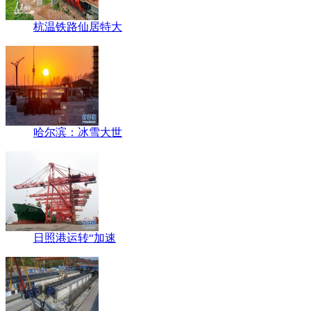
杭温铁路仙居特大
哈尔滨：冰雪大世
日照港运转“加速