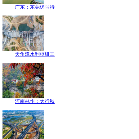
广东：东莞槎马特
天角潭水利枢纽工
河南林州：太行秋