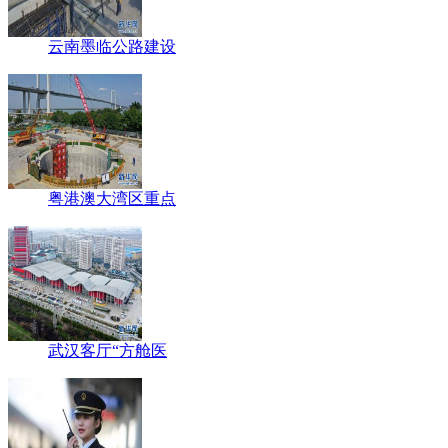
云南墨临公路建设
粤港澳大湾区重点
武汉客厅“方舱医