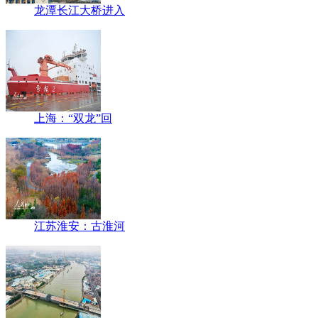
龙潭长江大桥进入
上海：“双龙”回
江苏淮安：古淮河