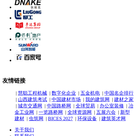
友情链接
|
慧聪工程机械
|
数字化企业
|
五金机电
|
中国名企排行
|
山西建筑考试
|
中国建材市场
|
我的建筑网
|
建材之家
|
城市交通网
|
中国路桥网
|
全球贸易
|
办公室装修
|
冶
金工业网
|
一览路桥网
|
全球资源网
|
五展六会
|
新型
建材
|
虫筑网
|
BICES 2027
|
环保设备
|
建筑英才网
关于我们