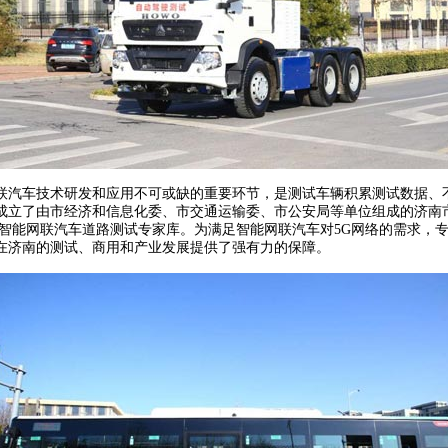
汽车技术研发和应用不可或缺的重要环节，是测试车辆积累测试数据、不
成立了由市经济和信息化委、市交通运输委、市公安局等单位组成的济南
的智能网联汽车道路测试专家库。为满足智能网联汽车对5G网络的需求，
在济南的测试、商用和产业发展提供了强有力的保障。