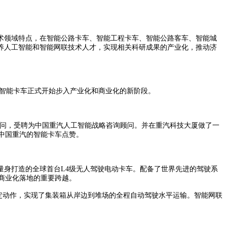
领域特点，在智能公路卡车、智能工程卡车、智能公路客车、智能城
养人工智能和智能网联技术人才，实现相关科研成果的产业化，推动济
智能卡车正式开始步入产业化和商业化的新阶段。
问，受聘为中国重汽人工智能战略咨询顾问。并在重汽科技大厦做了一
为中国重汽的智能卡车点赞。
身打造的全球首台L4级无人驾驶电动卡车。配备了世界先进的驾驶系
到商业化落地的重要跨越。
定动作，实现了集装箱从岸边到堆场的全程自动驾驶水平运输。智能网联