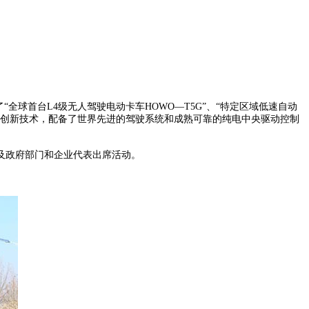
全球首台L4级无人驾驶电动卡车HOWO—T5G”、“特定区域低速自动
等创新技术，配备了世界先进的驾驶系统和成熟可靠的纯电中央驱动控制
及政府部门和企业代表出席活动。