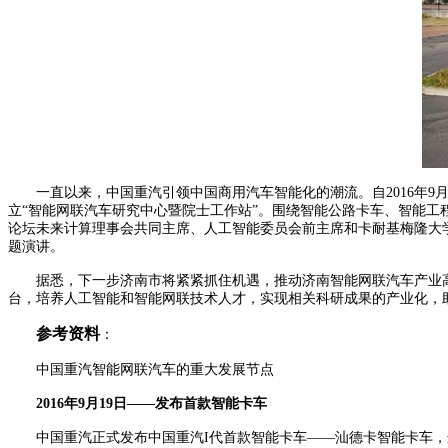
一直以来，中国重汽引领中国商用汽车智能化的潮流。自2016年9月19
立“智能网联汽车研究中心暨院士工作站”。围绕智能公路卡车、智能工
论坛未来计算理事会共同主席、人工智能委员会前主席和卡耐基梅隆大学
题演讲。
据悉，下一步济南市将紧紧抓住机遇，推动济南智能网联汽车产业高
台，培养人工智能和智能网联技术人才，实现相关科研成果的产业化，
参考资料
：
中国重汽智能网联汽车的重大发展节点
2016年9月19日——发布首款智能卡车
中国重汽正式发布中国重汽I代首款智能卡车——汕德卡智能卡车，这也