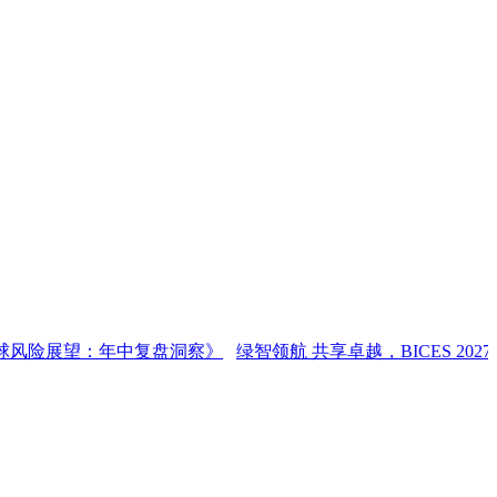
展望：年中复盘洞察》
绿智领航 共享卓越，BICES 2027新闻发