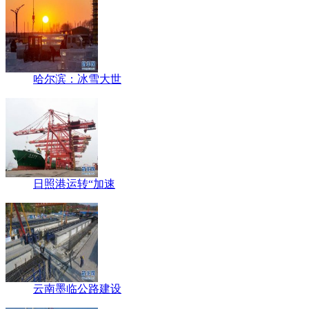
哈尔滨：冰雪大世
日照港运转“加速
云南墨临公路建设