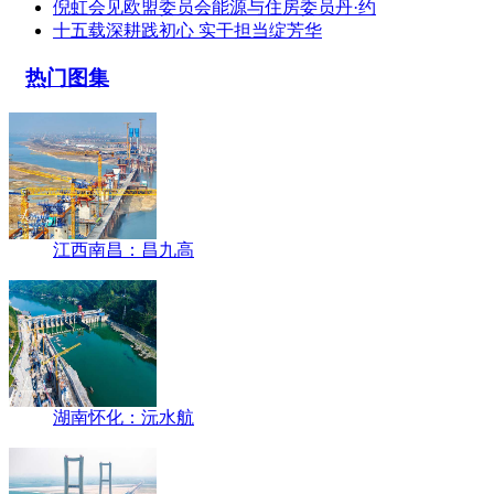
倪虹会见欧盟委员会能源与住房委员丹·约
十五载深耕践初心 实干担当绽芳华
热门图集
江西南昌：昌九高
湖南怀化：沅水航