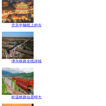
北京中轴线上的古
津兴铁路全线连续
杭温铁路仙居特大