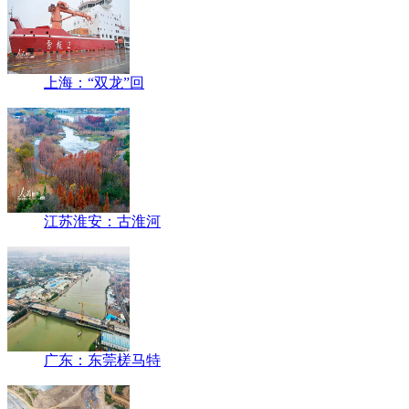
上海：“双龙”回
江苏淮安：古淮河
广东：东莞槎马特