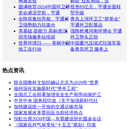
网展览会
购会”狂欢再续，这
圆满收官|2024中国环卫博
投资85亿元，宇通全面转
览会盛况空前，宇通
型升级
全阵容集结亮相，宇通环
青岛上演环卫工“群英会”
卫强势助力垃圾分
宇通环卫彰显品
夯基础,提能力,高标准|深
强阵抢滩河南环博会 宇通
圳市场服务站培训
环卫势头正劲
世界环境日—— 美丽中国
中国重汽压缩式垃圾车装
徐工在行动
备青岛环卫 服务上
热点资讯
联合国教科文组织确认北京为2029年“世界
福州深化实施新时代“堡垒工程”
全国总工会部署加强安全生产和劳动保护工
中共中央 国务院印发《关于加强新时代社
加快建设统一开放的交通运输市场
国家发展改革委回应当前经济热点
倪虹出席2026中国—东盟建设部长圆桌会议
《国家应对气候变化“十五五”规划》印发