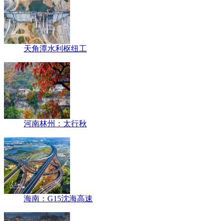
天角潭水利枢纽工
河南林州：太行秋
海南：G15沈海高速