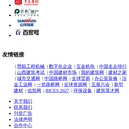
友情链接
|
慧聪工程机械
|
数字化企业
|
五金机电
|
中国名企排行
|
山西建筑考试
|
中国建材市场
|
我的建筑网
|
建材之家
|
城市交通网
|
中国路桥网
|
全球贸易
|
办公室装修
|
冶
金工业网
|
一览路桥网
|
全球资源网
|
五展六会
|
新型
建材
|
虫筑网
|
BICES 2027
|
环保设备
|
建筑英才网
关于我们
联系我们
刊登广告
法律声明
合作中心