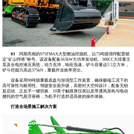
03
同期亮相的975FMAX大型燃油挖掘机，以75吨级强悍配置锁
定“矿山悍将”称号。该设备配备563kW大功率发动机、300CC大排量主
泵及全电控液压系统，动力充沛，响应迅速。铲斗容量达5.5立方米，
铲斗挖掘力高达375kN，重载作业效率突出。
设备采用90吨级重载底盘与加强型工作装置，确保极端工况下的
高可靠性与耐用性。驾驶室全面升级，高密封大空间设计，配备无钥
匙启动、正反手一键切换、10英寸触摸屏仪表以及带通风加热与电动
腰托的空气悬浮座椅，为机手打造舒适高效的操作体验。
打造全场景施工解决方案