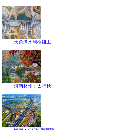
天角潭水利枢纽工
河南林州：太行秋