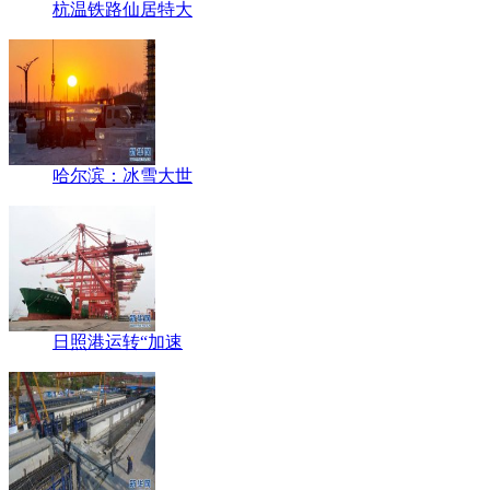
杭温铁路仙居特大
哈尔滨：冰雪大世
日照港运转“加速