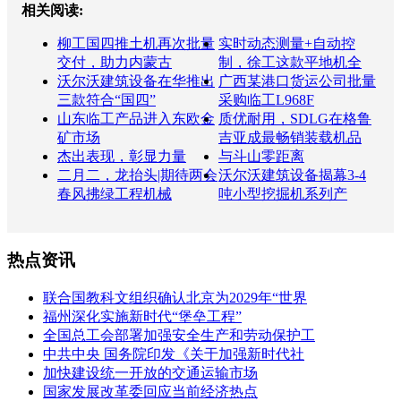
相关阅读:
柳工国四推土机再次批量
实时动态测量+自动控
交付，助力内蒙古
制，徐工这款平地机全
沃尔沃建筑设备在华推出
广西某港口货运公司批量
三款符合“国四”
采购临工L968F
山东临工产品进入东欧金
质优耐用，SDLG在格鲁
矿市场
吉亚成最畅销装载机品
杰出表现，彰显力量
与斗山零距离
二月二，龙抬头|期待两会
沃尔沃建筑设备揭幕3-4
春风拂绿工程机械
吨小型挖掘机系列产
热点资讯
联合国教科文组织确认北京为2029年“世界
福州深化实施新时代“堡垒工程”
全国总工会部署加强安全生产和劳动保护工
中共中央 国务院印发《关于加强新时代社
加快建设统一开放的交通运输市场
国家发展改革委回应当前经济热点