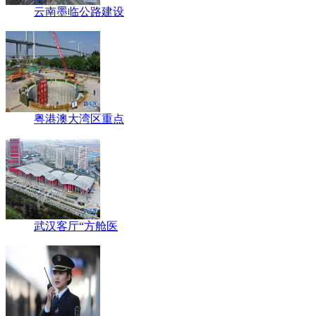
云南墨临公路建设
粤港澳大湾区重点
武汉客厅“方舱医