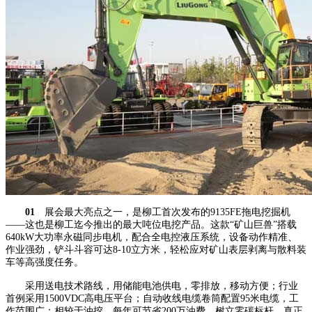
01
展会最大亮点之一，是柳工首次发布的9135FE拖电挖掘机
——这也是柳工迄今推出的最大吨位电挖产品。这款“矿山巨兽”搭载
640kW大功率永磁同步电机，配合全电控液压系统，设备动作精准、
作业强劲，铲斗斗容可达8-10立方米，轻松应对矿山表层剥离与散料装
车等高强度任务。
采用送电技术路线，用储能电池供电，零排放，移动方便；行业
首例采用1500VDC高电压平台；自动收线电缆卷筒配置95米电缆，工
作范围广；相较于油挖，每年可节省200万油费，树立零碳标杆，真正