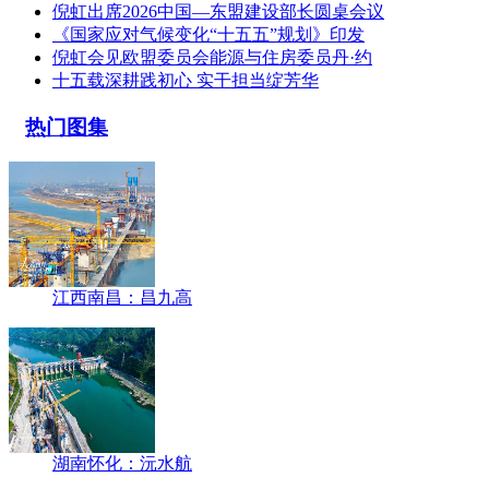
倪虹出席2026中国—东盟建设部长圆桌会议
《国家应对气候变化“十五五”规划》印发
倪虹会见欧盟委员会能源与住房委员丹·约
十五载深耕践初心 实干担当绽芳华
热门图集
江西南昌：昌九高
湖南怀化：沅水航