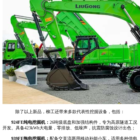
除了以上新品，柳工还带来多款代表性挖掘设备，包括：
924FE纯电挖掘机：
26吨级底盘和加强结构件，专为高原隧道工况
开发。具备423kWh大电量，零排放、低噪声，抗震防腐蚀设计出色；
939FE拖电挖掘机：
配备交直流两用移动补能小车，适用多种供电