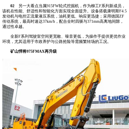
02
另一大看点当属915FW轮式挖掘机，作为柳工F系列新成员，
该机在性能、舒适性和智能化方面实现全面提升。设备搭载康明斯F4.5
发动机与电控正流量液压系统，油耗更低、响应更迅捷；采用德国ZF
传动系统，最高时速达37km/h，配合全时四驱与371mm高离地间隙，
通过性卓越。
全新F系列驾驶室空间更宽敞、噪音更低，为操作手提供更优作业
环境，尤其适用于市政养护与公路抢险等需频繁转场的工况。
矿山悍将975FMAX再升级