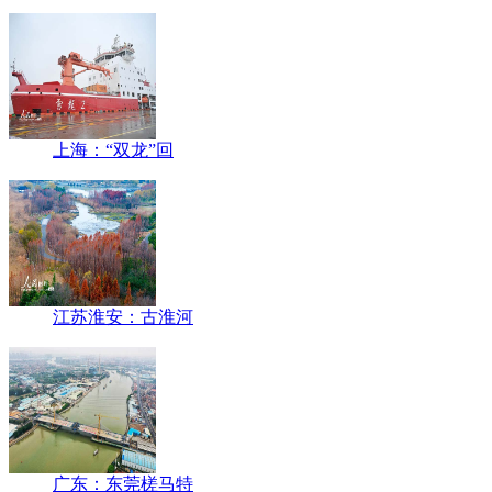
上海：“双龙”回
江苏淮安：古淮河
广东：东莞槎马特