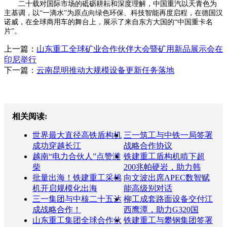
二十载对国际市场的砥砺耕耘和深度理解，中国重汽以天青色为
主基调，以“一滴水”为原点向绿色环保、科技智能再度启程，在德国汉
诺威，在全球商用车的舞台上，展示了来自东方大国的“中国重卡名
片”。
上一篇：
山东重工全球矿业合作伙伴大会暨矿用新品展示会在
印尼举行
下一篇：
云南昆明推动大规模设备更新任务落地
相关阅读:
世界最大直径高铁盾构机
三一筑工与中铁一局签署
成功穿越长江
战略合作协议
越南“电力合伙人”点赞潍
铁建重工盾构机啃下超
柴
200兆帕硬岩，助力韩
批量出海！铁建重工采棉
向文波出席APEC数智赋
机开启规模化出海
能高级别对话
三一集团与中核二十五达
柳工成套路面设备交付江
成战略合作！
西鹰潭，助力G320国
山东重工集团全球合作伙
铁建重工与攀钢集团签署