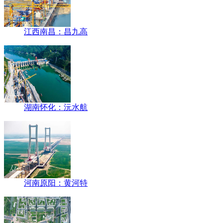
江西南昌：昌九高
湖南怀化：沅水航
河南原阳：黄河特