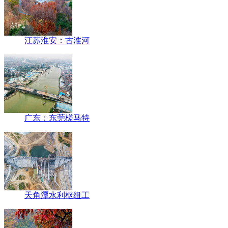
江苏淮安：古淮河
广东：东莞槎马特
天角潭水利枢纽工