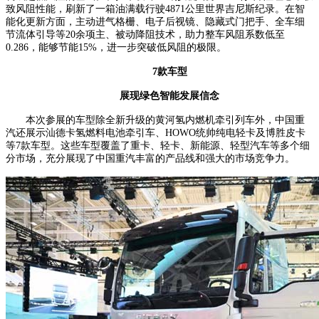
致风阻性能，刷新了一箱油满载行驶4871公里世界吉尼斯纪录。在智
能化更新方面，主动进气格栅、电子后视镜、隐藏式门把手、全车细
节流体引导等20余项主、被动降阻技术，助力整车风阻系数低至
0.286，能够节能15%，进一步突破低风阻的极限。
7款车型
展现绿色智能发展信念
本次参展的车型除全新升级的黄河氢内燃机牵引列车外，中国重
汽还展示汕德卡氢燃料电池牵引车、HOWO统帅纯电轻卡及博胜皮卡
等7款车型。这些车型覆盖了重卡、轻卡、新能源、轻型汽车等多个细
分市场，充分展现了中国重汽丰富的产品线和强大的市场竞争力。