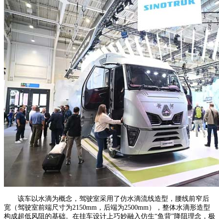
该车以水滴为概念，驾驶室采用了仿水滴流线造型，腰线前窄后
宽（驾驶室前端尺寸为2150mm，后端为2500mm），整体水滴形造型
构成超低风阻的基础。在挂车设计上巧妙融入仿生“鱼背”降阻理念，极