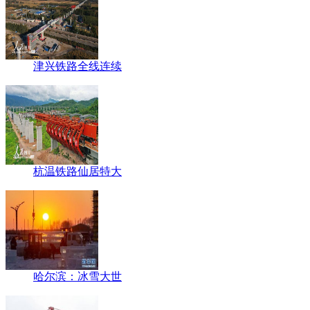
津兴铁路全线连续
杭温铁路仙居特大
哈尔滨：冰雪大世