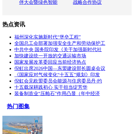
伴大会暨绿色智能
战略合作协议
热点资讯
福州深化实施新时代“堡垒工程”
全国总工会部署加强安全生产和劳动保护工
中共中央 国务院印发《关于加强新时代社
加快建设统一开放的交通运输市场
国家发展改革委回应当前经济热点
倪虹出席2026中国—东盟建设部长圆桌会议
《国家应对气候变化“十五五”规划》印发
倪虹会见欧盟委员会能源与住房委员丹·约
十五载深耕践初心 实干担当绽芳华
装备制造业“压舱石”作用凸显（年中经济
热门图集