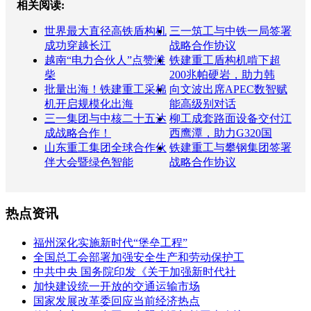
相关阅读:
世界最大直径高铁盾构机
三一筑工与中铁一局签署
成功穿越长江
战略合作协议
越南“电力合伙人”点赞潍
铁建重工盾构机啃下超
柴
200兆帕硬岩，助力韩
批量出海！铁建重工采棉
向文波出席APEC数智赋
机开启规模化出海
能高级别对话
三一集团与中核二十五达
柳工成套路面设备交付江
成战略合作！
西鹰潭，助力G320国
山东重工集团全球合作伙
铁建重工与攀钢集团签署
伴大会暨绿色智能
战略合作协议
热点资讯
福州深化实施新时代“堡垒工程”
全国总工会部署加强安全生产和劳动保护工
中共中央 国务院印发《关于加强新时代社
加快建设统一开放的交通运输市场
国家发展改革委回应当前经济热点