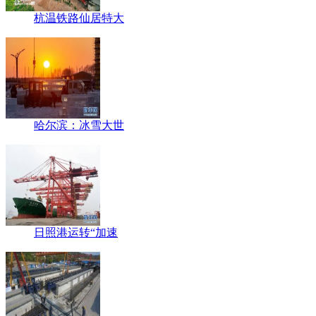
杭温铁路仙居特大
哈尔滨：冰雪大世
日照港运转“加速