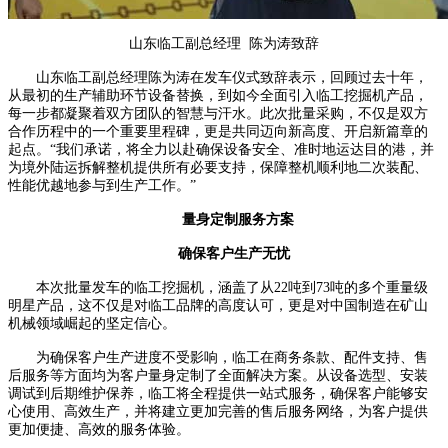
山东临工副总经理 陈为涛致辞
山东临工副总经理陈为涛在发车仪式致辞表示，回顾过去十年，
从最初的生产辅助环节设备替换，到如今全面引入临工挖掘机产品，
每一步都凝聚着双方团队的智慧与汗水。此次批量采购，不仅是双方
合作历程中的一个重要里程碑，更是共同迈向新高度、开启新篇章的
起点。“我们承诺，将全力以赴确保设备安全、准时地运达目的港，并
为境外陆运拆解整机提供所有必要支持，保障整机顺利地二次装配、
性能优越地参与到生产工作。”
量身定制服务方案
确保客户生产无忧
本次批量发车的临工挖掘机，涵盖了从22吨到73吨的多个重量级
明星产品，这不仅是对临工品牌的高度认可，更是对中国制造在矿山
机械领域崛起的坚定信心。
为确保客户生产进度不受影响，临工在商务条款、配件支持、售
后服务等方面均为客户量身定制了全面解决方案。从设备选型、安装
调试到后期维护保养，临工将全程提供一站式服务，确保客户能够安
心使用、高效生产，并将建立更加完善的售后服务网络，为客户提供
更加便捷、高效的服务体验。