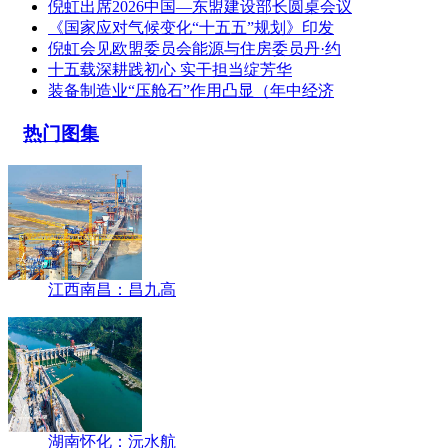
倪虹出席2026中国—东盟建设部长圆桌会议
《国家应对气候变化“十五五”规划》印发
倪虹会见欧盟委员会能源与住房委员丹·约
十五载深耕践初心 实干担当绽芳华
装备制造业“压舱石”作用凸显（年中经济
热门图集
江西南昌：昌九高
湖南怀化：沅水航