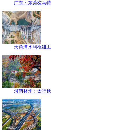
广东：东莞槎马特
天角潭水利枢纽工
河南林州：太行秋