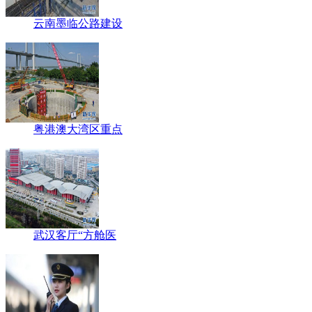
云南墨临公路建设
粤港澳大湾区重点
武汉客厅“方舱医