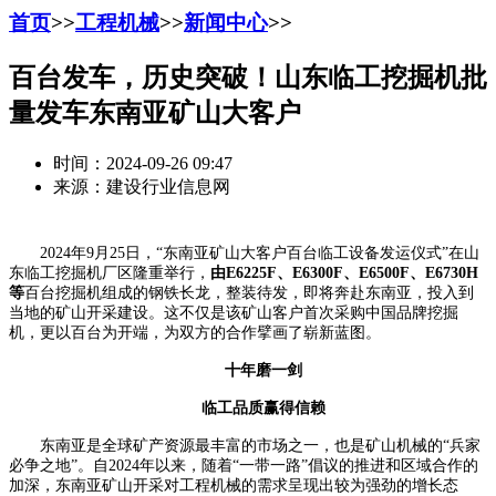
首页
>>
工程机械
>>
新闻中心
>>
百台发车，历史突破！山东临工挖掘机批
量发车东南亚矿山大客户
时间：2024-09-26 09:47
来源：建设行业信息网
2024年9月25日，“东南亚矿山大客户百台临工设备发运仪式”在山
东临工挖掘机厂区隆重举行，
由E6225F、E6300F、E6500F、E6730H
等
百台挖掘机组成的钢铁长龙，整装待发，即将奔赴东南亚，投入到
当地的矿山开采建设。这不仅是该矿山客户首次采购中国品牌挖掘
机，更以百台为开端，为双方的合作擘画了崭新蓝图。
十年磨一剑
临工品质赢得信赖
东南亚是全球矿产资源最丰富的市场之一，也是矿山机械的“兵家
必争之地”。自2024年以来，随着“一带一路”倡议的推进和区域合作的
加深，东南亚矿山开采对工程机械的需求呈现出较为强劲的增长态