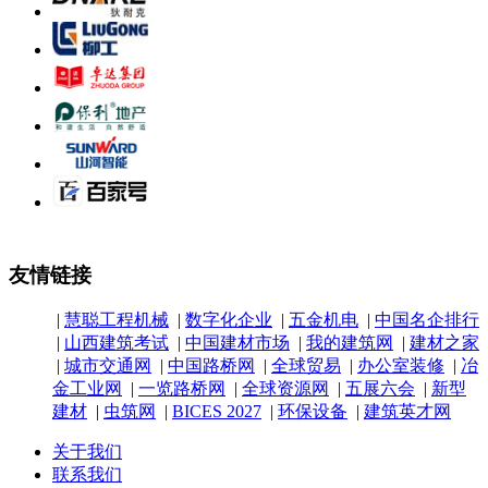
友情链接
|
慧聪工程机械
|
数字化企业
|
五金机电
|
中国名企排行
|
山西建筑考试
|
中国建材市场
|
我的建筑网
|
建材之家
|
城市交通网
|
中国路桥网
|
全球贸易
|
办公室装修
|
冶
金工业网
|
一览路桥网
|
全球资源网
|
五展六会
|
新型
建材
|
虫筑网
|
BICES 2027
|
环保设备
|
建筑英才网
关于我们
联系我们