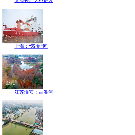
龙潭长江大桥进入
上海：“双龙”回
江苏淮安：古淮河