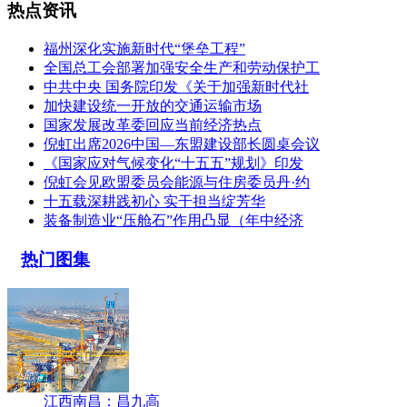
热点资讯
福州深化实施新时代“堡垒工程”
全国总工会部署加强安全生产和劳动保护工
中共中央 国务院印发《关于加强新时代社
加快建设统一开放的交通运输市场
国家发展改革委回应当前经济热点
倪虹出席2026中国—东盟建设部长圆桌会议
《国家应对气候变化“十五五”规划》印发
倪虹会见欧盟委员会能源与住房委员丹·约
十五载深耕践初心 实干担当绽芳华
装备制造业“压舱石”作用凸显（年中经济
热门图集
江西南昌：昌九高