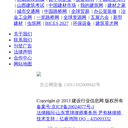
|
山西建筑考试
|
中国建材市场
|
我的建筑网
|
建材之家
|
城市交通网
|
中国路桥网
|
全球贸易
|
办公室装修
|
冶
金工业网
|
一览路桥网
|
全球资源网
|
五展六会
|
新型
建材
|
虫筑网
|
BICES 2027
|
环保设备
|
建筑英才网
关于我们
联系我们
刊登广告
法律声明
合作中心
网站地图
京公网安备 11011102000942号
Copyright @ 2013 建设行业信息网 版权所有
备案号:京ICP备20024077号-1
法律顾问;山东贯球律师事务所 尹有林律师
技术支持：亿睿鸿翔 QQ：435093332