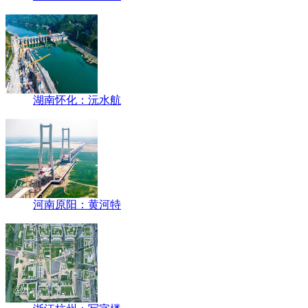
湖南怀化：沅水航
河南原阳：黄河特