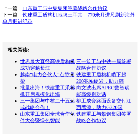
上一篇：
山东重工与中集集团签署战略合作协议
下一篇：
铁建重工盾构机驰骋土耳其，770米月进尺刷新海外
单月掘进纪录
相关阅读:
世界最大直径高铁盾构机
三一筑工与中铁一局签署
成功穿越长江
战略合作协议
越南“电力合伙人”点赞潍
铁建重工盾构机啃下超
柴
200兆帕硬岩，助力韩
批量出海！铁建重工采棉
向文波出席APEC数智赋
机开启规模化出海
能高级别对话
三一集团与中核二十五达
柳工成套路面设备交付江
成战略合作！
西鹰潭，助力G320国
山东重工集团全球合作伙
铁建重工与攀钢集团签署
伴大会暨绿色智能
战略合作协议