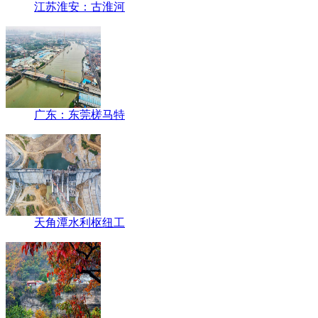
江苏淮安：古淮河
广东：东莞槎马特
天角潭水利枢纽工