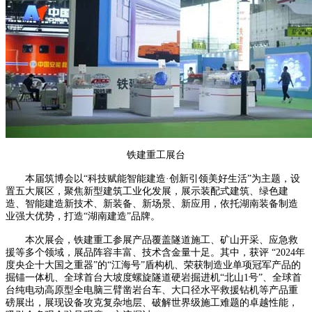
铁建重工展台
本届筑博会以“科技赋能智能建造·创新引领美好生活”为主题，设
置五大展区，聚焦新型建筑工业化发展，展示装配式建筑、绿色建
造、智能建造新技术、新装备、新场景、新应用，依托湖南装备制造
业强大优势，打造“湖南建造”品牌。
本次展会，铁建重工参展产品覆盖隧道施工、矿山开采、应急救
援等多个领域，展品阵容丰富、技术含金量十足。其中，获评 “2024年
度央企十大国之重器”的“江海号”盾构机、荣获制造业单项冠军产品的
掘锚一体机、全球首台大坡度螺旋隧道硬岩掘进机“北山1号”、全球首
台纯电动高原型全电脑三臂凿岩台车、大口径水平救援钻机等产品重
磅展出，展现设备攻克复杂地层、破解世界级施工难题的卓越性能，