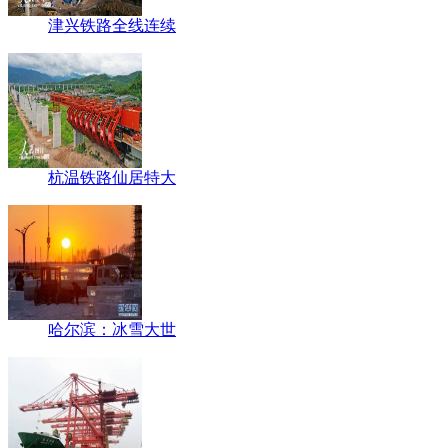
津兴铁路全线连续
杭温铁路仙居特大
哈尔滨：冰雪大世