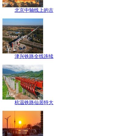
北京中轴线上的古
津兴铁路全线连续
杭温铁路仙居特大