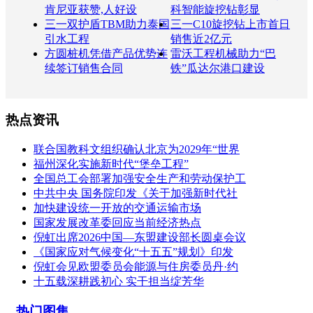
肯尼亚获赞,人好设
科智能旋挖钻彰显
三一双护盾TBM助力泰国
三一C10旋挖钻上市首日
引水工程
销售近2亿元
方圆桩机凭借产品优势连
雷沃工程机械助力“巴
续签订销售合同
铁”瓜达尔港口建设
热点资讯
联合国教科文组织确认北京为2029年“世界
福州深化实施新时代“堡垒工程”
全国总工会部署加强安全生产和劳动保护工
中共中央 国务院印发《关于加强新时代社
加快建设统一开放的交通运输市场
国家发展改革委回应当前经济热点
倪虹出席2026中国—东盟建设部长圆桌会议
《国家应对气候变化“十五五”规划》印发
倪虹会见欧盟委员会能源与住房委员丹·约
十五载深耕践初心 实干担当绽芳华
热门图集