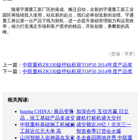
随着宇通重工新厂区的落成、搬迁启动，全新的宇通重工新工业
园区将陆续投入使用，站在新的起点，我们必将创造新的业绩。宇通
重工将以第一台产品下线为契机，进一步提升基础管理能力和运营效
率，倾力打造满足市场和客户需求的精品，开拓创新，勇攀新的高
峰。
（责编：李梦）
上一篇：
中联重科ZR330旋挖钻机获TOP50 2014年度产品奖
下一篇：
中联重科ZR330旋挖钻机获TOP50 2014年度产品奖
相关阅读:
bauma CHINA | 展品变商
加深合作 互信共赢 日立
品，徐工基础产品多波交
建机打桩机盛大交付
中联重科基础施工机械施
成交额近20亿！北京三一
工获近亿元大单 高
智造春季订货会火爆
山河智能入岩神器在东非
冬去春回两地并秀 中联重