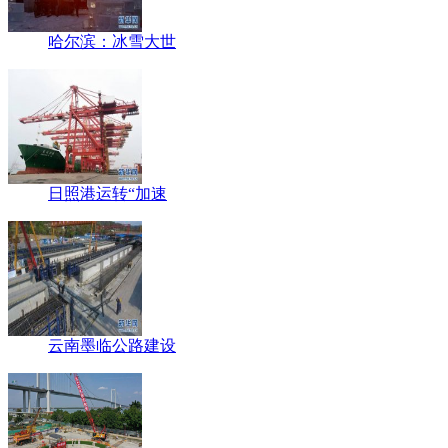
哈尔滨：冰雪大世
日照港运转“加速
云南墨临公路建设