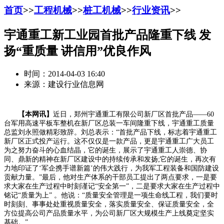
首页
>>
工程机械
>>
桩工机械
>>
行业资讯
>>
宇通重工新工业园首批产品隆重下线 发
扬“重质量 讲信用”优良作风
时间：2014-04-03 16:40
来源：建设行业信息网
【本网讯】
近日，郑州宇通重工有限公司新厂区首批产品——60
台军用高速平板车整机在新厂区总装一车间隆重下线，宇通重工质量
总监刘永照做精彩致辞。刘总表示：“首批产品下线，标志着宇通重工
新厂区正式投产运行。这不仅仅是一款产品，更是宇通重工广大员工
为之努力奋斗的心血结晶，它的诞生，展示了宇通重工人崇德、协
同、鼎新的精神在新厂区建设中的持续传承和发扬;它的诞生，再次有
力地印证了‘军企携手谱新篇’的伟大践行，为我军工程装备和国防建设
贡献力量。”最后，他对生产体系的干部员工提出了两点要求，一是要
求大家在生产过程中时刻谨记“安全第一”，二是要求大家在生产过程中
铭记“质量为上” 。他说：“质量安全管理是一项生命线工程，我们要时
时刻刻、事事处处重视质量安全，落实质量安全、保证质量安全，全
方位提高公司产品质量水平，为公司新厂区大规模生产上线奠定坚实
基础。”