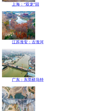
上海：“双龙”回
江苏淮安：古淮河
广东：东莞槎马特