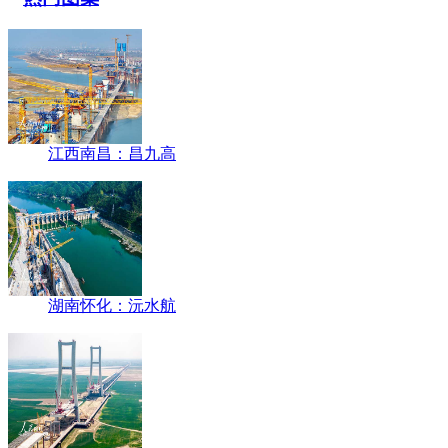
江西南昌：昌九高
湖南怀化：沅水航