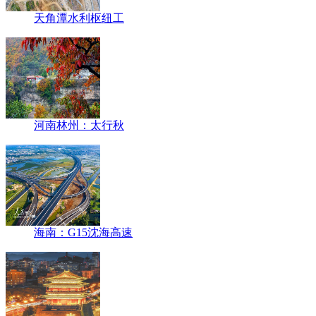
天角潭水利枢纽工
河南林州：太行秋
海南：G15沈海高速