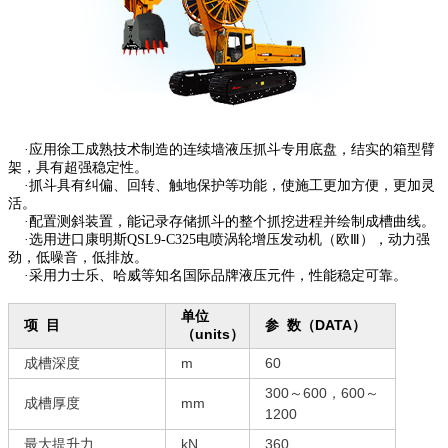
·应用徐工成熟技术制造的连续墙液压抓斗专用底盘，结实的箱型臂
架，具有超强稳定性。
·抓斗具有纠偏、回转、触地保护等功能，使施工更加方便，更加灵
活。
·配置测斜装置，能记录存储抓斗的整个抓挖进程并绘制成槽曲线。
·选用进口康明斯QSL9-C325电喷涡轮增压发动机（欧Ⅲ），动力强
劲，低噪音，低排放。
·采用力士乐、哈威等知名国际品牌液压元件，性能稳定可靠。
单位
项 目
参 数（DATA）
（units）
成槽深度
m
60
300～600，600～
成槽厚度
mm
1200
最大提升力
kN
360