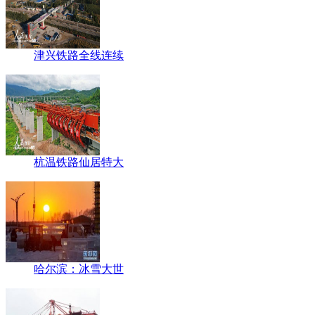
津兴铁路全线连续
杭温铁路仙居特大
哈尔滨：冰雪大世