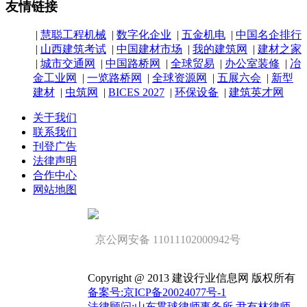
友情链接
|
慧聪工程机械
|
数字化企业
|
五金机电
|
中国名企排行
|
山西建筑考试
|
中国建材市场
|
我的建筑网
|
建材之家
|
城市交通网
|
中国路桥网
|
全球贸易
|
办公室装修
|
冶
金工业网
|
一览路桥网
|
全球资源网
|
五展六会
|
新型
建材
|
虫筑网
|
BICES 2027
|
环保设备
|
建筑英才网
关于我们
联系我们
刊登广告
法律声明
合作中心
网站地图
京公网安备 11011102000942号
Copyright @ 2013 建设行业信息网 版权所有
备案号:京ICP备20024077号-1
法律顾问;山东贯球律师事务所 尹有林律师