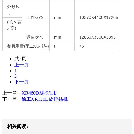
外形尺
寸
工作状态
mm
10370X4400X17205
(长 x 宽
x 高)
运输状态
mm
12850X3500X3395
整机重量(配1200抓斗)
t
75
共2页:
上一页
1
2
下一页
上一篇：
XR460D旋挖钻机
下一篇：
徐工XR120D旋挖钻机
相关阅读: