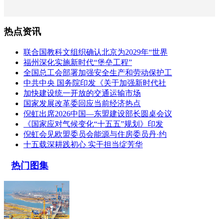
热点资讯
联合国教科文组织确认北京为2029年“世界
福州深化实施新时代“堡垒工程”
全国总工会部署加强安全生产和劳动保护工
中共中央 国务院印发《关于加强新时代社
加快建设统一开放的交通运输市场
国家发展改革委回应当前经济热点
倪虹出席2026中国—东盟建设部长圆桌会议
《国家应对气候变化“十五五”规划》印发
倪虹会见欧盟委员会能源与住房委员丹·约
十五载深耕践初心 实干担当绽芳华
热门图集