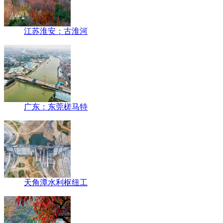
江苏淮安：古淮河
广东：东莞槎马特
天角潭水利枢纽工