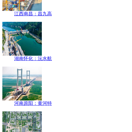
江西南昌：昌九高
湖南怀化：沅水航
河南原阳：黄河特