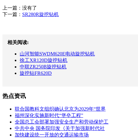
上一篇：没有了
下一篇：
SR280R旋挖钻机
相关阅读:
山河智能SWDM620E电动旋挖钻机
徐工XR120D旋挖钻机
中联ZR250B旋挖钻机
旋挖钻FR620D
热点资讯
联合国教科文组织确认北京为2029年“世界
福州深化实施新时代“堡垒工程”
全国总工会部署加强安全生产和劳动保护工
中共中央 国务院印发《关于加强新时代社
加快建设统一开放的交通运输市场