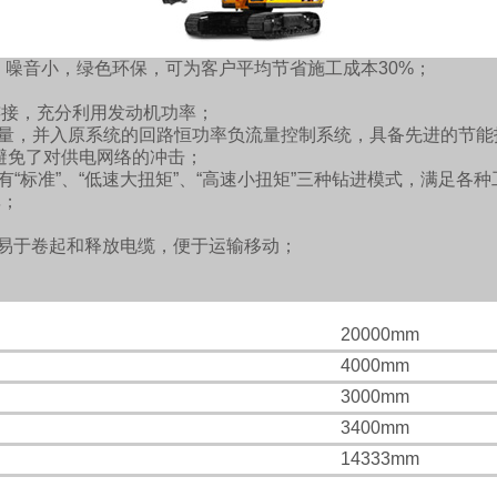
 噪音小，绿色环保，可为客户平均节省施工成本30%；
；
连接，充分利用发动机功率；
流量，并入原系统的回路恒功率负流量控制系统，具备先进的节能
地避免了对供电网络的冲击；
“标准”、“低速大扭矩”、“高速小扭矩”三种钻进模式，满足各
率；
，易于卷起和释放电缆，便于运输移动；
20000mm
4000mm
3000mm
3400mm
14333mm