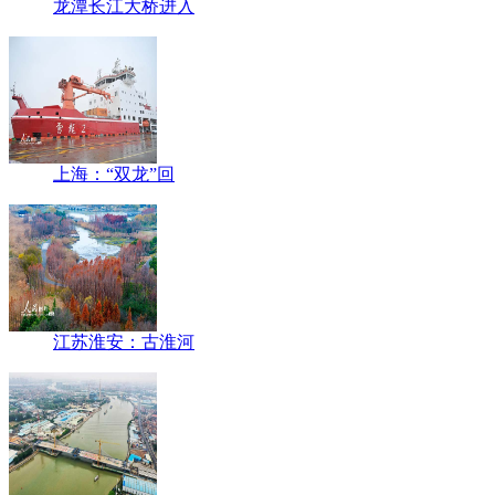
龙潭长江大桥进入
上海：“双龙”回
江苏淮安：古淮河