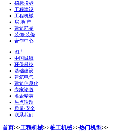
招标投标
工程建设
工程机械
房 地 产
建筑部品
装饰·装修
合作中心
图库
中国城镇
环保科技
基础建设
建筑电气
建筑信息化
专家论道
名企精英
热点话题
质量·安全
联系我们
首页
>>
工程机械
>>
桩工机械
>>
热门机型
>>