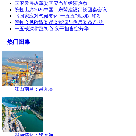
国家发展改革委回应当前经济热点
倪虹出席2026中国—东盟建设部长圆桌会议
《国家应对气候变化“十五五”规划》印发
倪虹会见欧盟委员会能源与住房委员丹·约
十五载深耕践初心 实干担当绽芳华
热门图集
江西南昌：昌九高
湖南怀化：沅水航