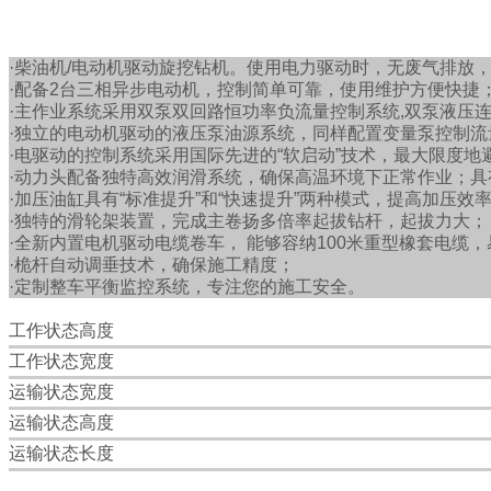
·柴油机/电动机驱动旋挖钻机。使用电力驱动时，无废气排放，
·配备2台三相异步电动机，控制简单可靠，使用维护方便快捷
·主作业系统采用双泵双回路恒功率负流量控制系统,双泵液压
·独立的电动机驱动的液压泵油源系统，同样配置变量泵控制
·电驱动的控制系统采用国际先进的“软启动”技术，最大限度
·动力头配备独特高效润滑系统，确保高温环境下正常作业；具有
·加压油缸具有“标准提升”和“快速提升”两种模式，提高加压效
·独特的滑轮架装置，完成主卷扬多倍率起拔钻杆，起拔力大；
·全新内置电机驱动电缆卷车， 能够容纳100米重型橡套电缆
·桅杆自动调垂技术，确保施工精度；
·定制整车平衡监控系统，专注您的施工安全。
工作状态高度
工作状态宽度
运输状态宽度
运输状态高度
运输状态长度