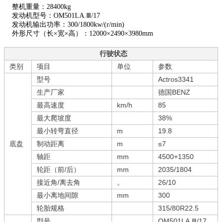
整机重量：28400kg
发动机型号：OM501LA.Ⅲ/17
发动机输出功率：300/1800kw/(r/min)
外形尺寸（长×宽×高）：12000×2490×3980mm
行驶状态
类别
项目
单位
参数
型号
Actros3341
生产厂家
德国BENZ
最高速度
km/h
85
最大爬坡度
38%
最小转弯直径
m
19.8
底盘
制动距离
m
≤7
轴距
mm
4500+1350
轮距（前/后）
mm
2035/1804
接近角/离去角
。
26/10
最小离地间隙
mm
300
轮胎规格
315/80R22.5
型号
OM501LA.Ⅲ/17