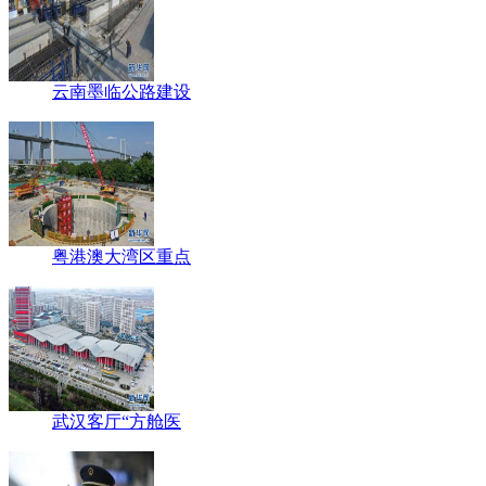
云南墨临公路建设
粤港澳大湾区重点
武汉客厅“方舱医