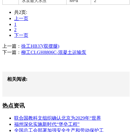
水泵最大水压
MPa
2
共2页:
上一页
1
2
下一页
上一篇：
徐工HB37(双摆腿)
下一篇：
柳工CLGH8806C-混凝土运输泵
相关阅读:
热点资讯
联合国教科文组织确认北京为2029年“世界
福州深化实施新时代“堡垒工程”
全国总工会部署加强安全生产和劳动保护工