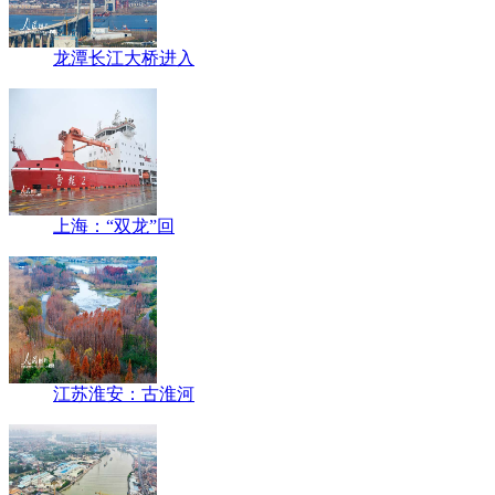
龙潭长江大桥进入
上海：“双龙”回
江苏淮安：古淮河