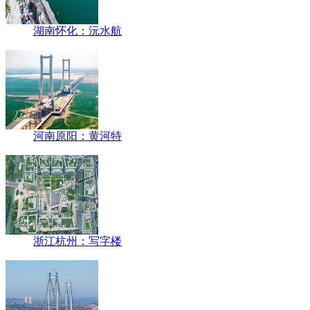
湖南怀化：沅水航
河南原阳：黄河特
浙江杭州：写字楼