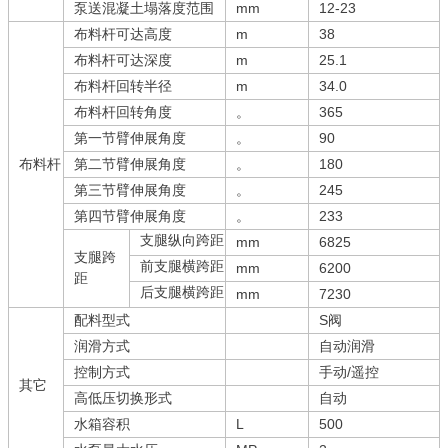
泵送混凝土塌落度范围
mm
12-23
布料杆可达高度
m
38
布料杆可达深度
m
25.1
布料杆回转半径
m
34.0
布料杆回转角度
。
365
第一节臂伸展角度
。
90
布料杆
第二节臂伸展角度
。
180
第三节臂伸展角度
。
245
第四节臂伸展角度
。
233
支腿纵向跨距
mm
6825
支腿跨
前支腿横跨距
mm
6200
距
后支腿横跨距
mm
7230
配料型式
S阀
润滑方式
自动润滑
控制方式
手动/遥控
其它
高低压切换形式
自动
水箱容积
L
500