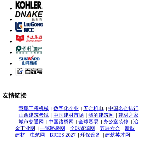
友情链接
|
慧聪工程机械
|
数字化企业
|
五金机电
|
中国名企排行
|
山西建筑考试
|
中国建材市场
|
我的建筑网
|
建材之家
|
城市交通网
|
中国路桥网
|
全球贸易
|
办公室装修
|
冶
金工业网
|
一览路桥网
|
全球资源网
|
五展六会
|
新型
建材
|
虫筑网
|
BICES 2027
|
环保设备
|
建筑英才网