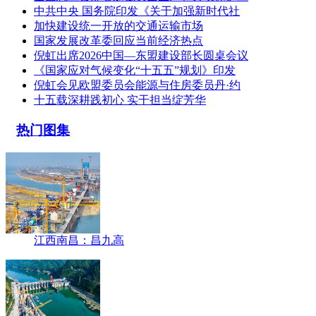
中共中央 国务院印发《关于加强新时代社
加快建设统一开放的交通运输市场
国家发展改革委回应当前经济热点
倪虹出席2026中国—东盟建设部长圆桌会议
《国家应对气候变化“十五五”规划》印发
倪虹会见欧盟委员会能源与住房委员丹·约
十五载深耕践初心 实干担当绽芳华
热门图集
江西南昌：昌九高