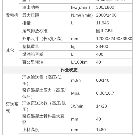
输出功率
kw/(r/min)
300/1800
发动机
最大扭距
N.m/(r/min)
2000/1400
排量
L
11.946
尾气排放标准
国Ⅲ GBⅢ
外形尺寸（长×宽×高）
mm
12000×2490×3980
整机重量
kg
28400
其它
燃油箱容积
L
400
百公里耗油
L/100km
40
作业状态
理论输送量（高压/低
m3/h
80/140
压）
泵送混凝土压力（高压/
Mpa
6.38/10.7
低压）
理论泵送次数（高压/低
泵送系
次/min
14/23
压）
统
泵送混凝土骨料最大直
mm
40
径
上料高度
mm
1480