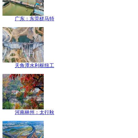
广东：东莞槎马特
天角潭水利枢纽工
河南林州：太行秋