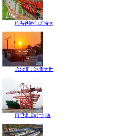
杭温铁路仙居特大
哈尔滨：冰雪大世
日照港运转“加速