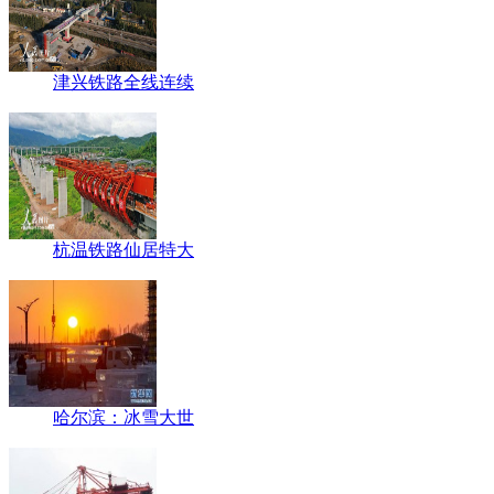
津兴铁路全线连续
杭温铁路仙居特大
哈尔滨：冰雪大世