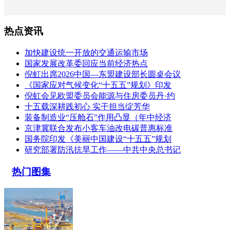
热点资讯
加快建设统一开放的交通运输市场
国家发展改革委回应当前经济热点
倪虹出席2026中国—东盟建设部长圆桌会议
《国家应对气候变化“十五五”规划》印发
倪虹会见欧盟委员会能源与住房委员丹·约
十五载深耕践初心 实干担当绽芳华
装备制造业“压舱石”作用凸显（年中经济
京津冀联合发布小客车油改电碳普惠标准
国务院印发《美丽中国建设“十五五”规划
研究部署防汛抗旱工作——中共中央总书记
热门图集