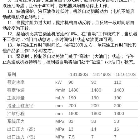
9、当液压油升温，且温度高于60℃时，散热器风扇自动开始工作；
液压油降温，且低于40℃时，散热器风扇自动停止工作。
10、缺油保护。液压油位过低时，机器自动切断动力（电机不能启
动或电机停止转动）。
11、当搅拌阻力过大时，搅拌机构自动反转，且反转一段时间后自
动改变为正转。
12、柴油机比其它柴油机省油约10%。在“自动”工作模式下，当机器
不工作时，油门自动怠速，长时间待料状态省油更加可观。
13、单箱油工作时间时间长。油箱250升左右，单箱油工作时间比其
他产品多工作1.2小时左右。
14、泵送时，控制器自动将油门处于“高速”（大油门）状态；当停
止泵送或机器待料时，控制器自动将油门处于“迨速”（小油门）状态。
系列
-181390S
-181490S
-1816110S
额定功率
kW
90
90
110
额定转速
r/min
1480
1480
1480
主泵排量
mL/r
190
190
190
混凝土缸直径
mm
200
200
200
油缸行程
mm
1800
1800
1800
系统压力
MPa
33
33
33
出口压力（高）
MPa
13
14
16
出口压力（低）
MPa
7.5
7
7