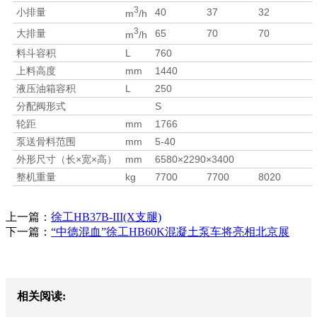
3
小排量
40
37
32
m
/h
3
大排量
65
70
70
m
/h
料斗容积
L
760
上料高度
mm
1440
液压油箱容积
L
250
分配阀形式
S
轮距
mm
1766
泵送骨料范围
mm
5-40
外形尺寸（长×宽×高）
mm
6580×2290×3400
整机重量
kg
7700
7700
8020
上一篇：
徐工HB37B-III(X支腿)
下一篇：
“中德混血”徐工HB60K混凝土泵车将亮相北京展
相关阅读: