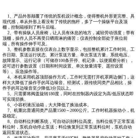
1、产品外形颠覆了传统的泵机设计概念，使得整机外形更完整、具
现代感，单从外形上看没有了传统的拖杆，多了一个操纵平台及顶
棚，控制箱移到了料斗后端。
2、带有操纵人员座椅，让人员有休息的地方，减轻劳动强度；带有
顶棚，操作人员不再受日晒雨淋的痛苦；仪表控制全部处于座位前
端，所有操作伸手可及。
3、整机参数直接在仪表台上数字显示，包括整机累计工作时间、工
作日期、泵送运行状态、累计泵送方量、单次泵送方量、系统电压、
故障显示、运行记录（可储存100条开停、机记录，以便观察分析），
还可进行参数设置（日期和时间设置、单次放量清零、遥控设置
等）、应急操作等。
4、本机采用机器顶部操作方式，工作时无需打开机罩两边侧门，这
样大大降低了操作手的耳边噪音。经测试，跟传统同类产品相比，操
作手的耳边噪音至少降低3分贝以上。
5、只需要将阀盖旋转180度，同时在控制器内设定为高/低压状态即
可实现切换。
6、小容积液压油箱，大大降低了换油成本。
7、机重比普通同类产品重1500～2000公斤。工作时机器振动小，机
器稳定。
8、自动料位判断系统，可自动识别料位高度。当料位低于正常泵送
料位时，泵机自动停止泵送；料位恢复到正常泵送料位时，泵机自动
返回泵送状态。