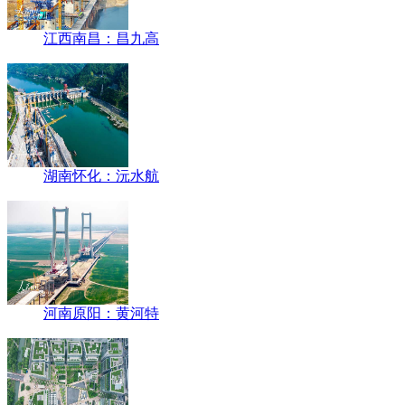
江西南昌：昌九高
湖南怀化：沅水航
河南原阳：黄河特