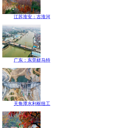
江苏淮安：古淮河
广东：东莞槎马特
天角潭水利枢纽工