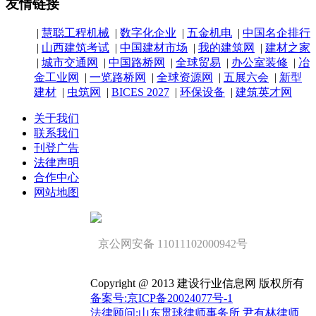
友情链接
|
慧聪工程机械
|
数字化企业
|
五金机电
|
中国名企排行
|
山西建筑考试
|
中国建材市场
|
我的建筑网
|
建材之家
|
城市交通网
|
中国路桥网
|
全球贸易
|
办公室装修
|
冶
金工业网
|
一览路桥网
|
全球资源网
|
五展六会
|
新型
建材
|
虫筑网
|
BICES 2027
|
环保设备
|
建筑英才网
关于我们
联系我们
刊登广告
法律声明
合作中心
网站地图
京公网安备 11011102000942号
Copyright @ 2013 建设行业信息网 版权所有
备案号:京ICP备20024077号-1
法律顾问;山东贯球律师事务所 尹有林律师