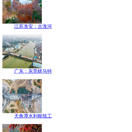
江苏淮安：古淮河
广东：东莞槎马特
天角潭水利枢纽工