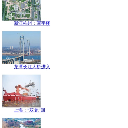
浙江杭州：写字楼
龙潭长江大桥进入
上海：“双龙”回