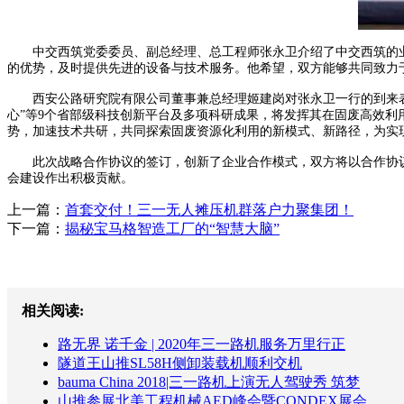
中交西筑党委委员、副总经理、总工程师张永卫介绍了中交西筑的业
的优势，及时提供先进的设备与技术服务。他希望，双方能够共同致力
西安公路研究院有限公司董事兼总经理姬建岗对张永卫一行的到来表示
心”等9个省部级科技创新平台及多项科研成果，将发挥其在固废高效
势，加速技术共研，共同探索固废资源化利用的新模式、新路径，为实
此次战略合作协议的签订，创新了企业合作模式，双方将以合作协议
会建设作出积极贡献。
上一篇：
首套交付！三一无人摊压机群落户力聚集团！
下一篇：
揭秘宝马格智造工厂的“智慧大脑”
相关阅读:
路无界 诺千金 | 2020年三一路机服务万里行正
隧道王山推SL58H侧卸装载机顺利交机
bauma China 2018|三一路机上演无人驾驶秀 筑梦
山推参展北美工程机械AED峰会暨CONDEX展会