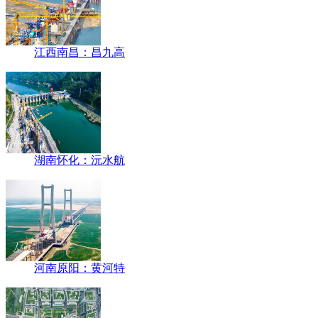
江西南昌：昌九高
湖南怀化：沅水航
河南原阳：黄河特