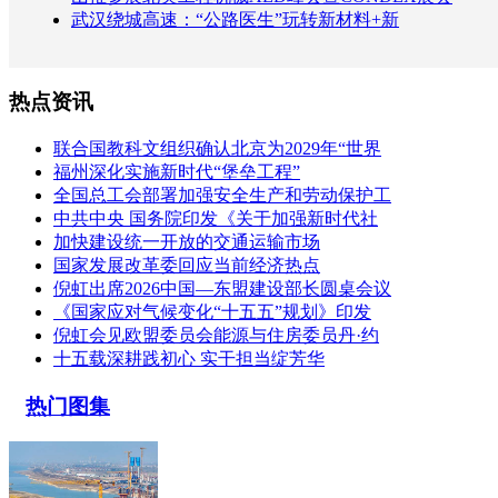
武汉绕城高速：“公路医生”玩转新材料+新
热点资讯
联合国教科文组织确认北京为2029年“世界
福州深化实施新时代“堡垒工程”
全国总工会部署加强安全生产和劳动保护工
中共中央 国务院印发《关于加强新时代社
加快建设统一开放的交通运输市场
国家发展改革委回应当前经济热点
倪虹出席2026中国—东盟建设部长圆桌会议
《国家应对气候变化“十五五”规划》印发
倪虹会见欧盟委员会能源与住房委员丹·约
十五载深耕践初心 实干担当绽芳华
热门图集