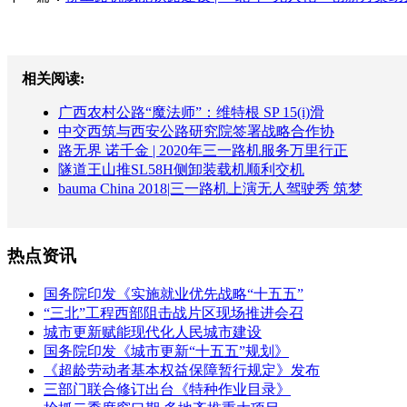
相关阅读:
广西农村公路“魔法师”：维特根 SP 15(i)滑
中交西筑与西安公路研究院签署战略合作协
路无界 诺千金 | 2020年三一路机服务万里行正
隧道王山推SL58H侧卸装载机顺利交机
bauma China 2018|三一路机上演无人驾驶秀 筑梦
热点资讯
国务院印发《实施就业优先战略“十五五”
“三北”工程西部阻击战片区现场推进会召
城市更新赋能现代化人民城市建设
国务院印发《城市更新“十五五”规划》
《超龄劳动者基本权益保障暂行规定》发布
三部门联合修订出台《特种作业目录》