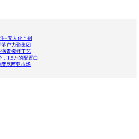
北斗+无人化＂创
群落户力聚集团
暨沥青搅拌工艺
，1.5万的配置白
印度尼西亚市场