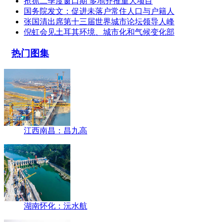
抢抓二季度窗口期 多地齐推重大项目
国务院发文：促进未落户常住人口与户籍人
张国清出席第十三届世界城市论坛领导人峰
倪虹会见土耳其环境、城市化和气候变化部
热门图集
江西南昌：昌九高
湖南怀化：沅水航