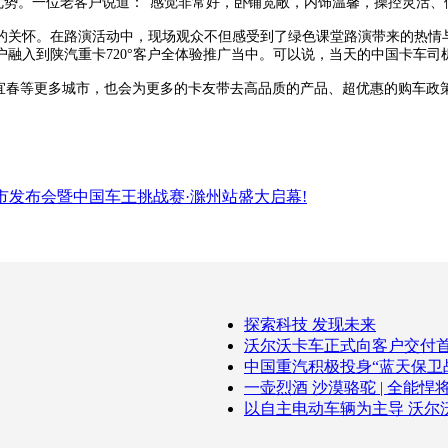
优势。一位老客户说道：“感觉非常好，卧铺宽敞，内饰温馨，操控灵活、
关怀。在路演活动中，现场观众不但感受到了绿色课堂路演带来的热情与
融入到陕汽重卡720°客户全体验推广当中。可以说，当天的中国卡车
春等更多城市，也会为更多的卡友带去高品质的产品、超优惠的购车政策
上市发布会暨中国车王挑战赛·滁州站盛大启幕!
探索科技 发现未来
沃尔沃卡车正式向客户交付
中国重汽积极投身“蓝天保卫
一壶烈酒 沙漠骆驼 | 全能悍将
以自主电动车辆为主导 沃尔