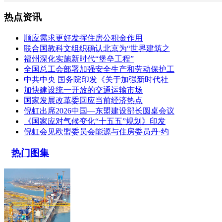
热点资讯
顺应需求更好发挥住房公积金作用
联合国教科文组织确认北京为“世界建筑之
福州深化实施新时代“堡垒工程”
全国总工会部署加强安全生产和劳动保护工
中共中央 国务院印发《关于加强新时代社
加快建设统一开放的交通运输市场
国家发展改革委回应当前经济热点
倪虹出席2026中国—东盟建设部长圆桌会议
《国家应对气候变化“十五五”规划》印发
倪虹会见欧盟委员会能源与住房委员丹·约
热门图集