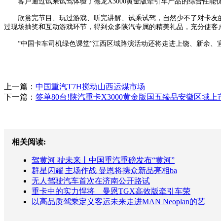
客户通过试乘试驾体验了德龙X3000黄金版牵引车产品的综合性能
欣赏完节目、玩过游戏、听完讲解、试乘试驾，自然少不了对卡友的
过现场抽奖和互动游戏环节，得到众多陕汽专属的精美礼品，充分使客户
“中国卡车司机绿色课堂”江西区域路演活动还将走进上饶、新余、宜
上一篇：
中国重汽T7H搅动山西运煤市场
下一篇：
签单80台!陕汽重卡X3000黄金版国五臻品安徽区域
相关阅读:
驾黄河 驶未来丨中国重汽重磅发布“黄河”
群星闪耀 主场作战 曼恩将携众新品亮相ba
无人驾驶汽车首次在济南公开路试
重卡中的实力悍将 曼恩TGX高效版牵引车荣
以高品质驾乘定义客运未来走进MAN Neoplan的艺