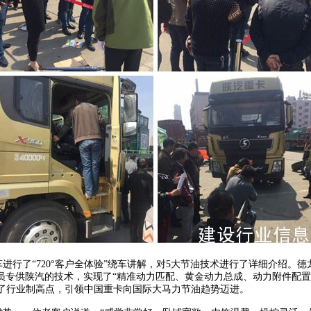
行了“720°客户全体验”绕车讲解，对5大节油技术进行了详细介绍。德
员专供陕汽的技术，实现了“精准动力匹配、黄金动力总成、动力附件配置
在了行业制高点，引领中国重卡向国际大马力节油趋势迈进。