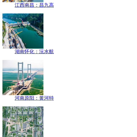
江西南昌：昌九高
湖南怀化：沅水航
河南原阳：黄河特