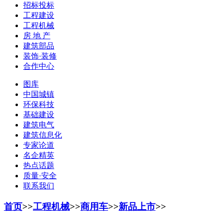
招标投标
工程建设
工程机械
房 地 产
建筑部品
装饰·装修
合作中心
图库
中国城镇
环保科技
基础建设
建筑电气
建筑信息化
专家论道
名企精英
热点话题
质量·安全
联系我们
首页
>>
工程机械
>>
商用车
>>
新品上市
>>