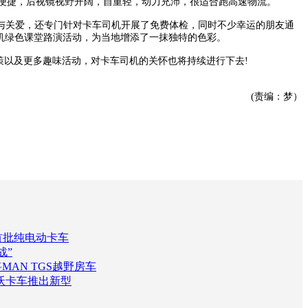
便捷，后视镜视野开阔，自重轻，动力充沛，很适合跑高速物流。”
关爱，还专门针对卡车司机开展了免费体检，同时不少幸运的朋友通
司机绿色课堂路演活动，为当地增添了一抹独特的色彩。
以及更多趣味活动，对卡车司机的关怀也将持续进行下去!
(责编：梦）
首批纯电动卡车
战”
MAN TGS越野房车
沃卡车推出新型