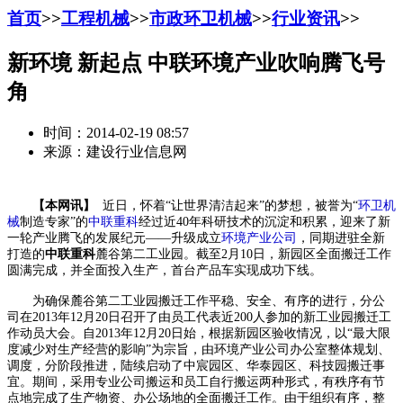
首页
>>
工程机械
>>
市政环卫机械
>>
行业资讯
>>
新环境 新起点 中联环境产业吹响腾飞号
角
时间：2014-02-19 08:57
来源：建设行业信息网
【本网讯】
近日，怀着“让世界清洁起来”的梦想，被誉为“
环卫机
械
制造专家”的
中联重科
经过近40年科研技术的沉淀和积累，迎来了新
一轮产业腾飞的发展纪元——升级成立
环境产业公司
，同期进驻全新
打造的
中联重科
麓谷第二工业园。截至2月10日，新园区全面搬迁工作
圆满完成，并全面投入生产，首台产品车实现成功下线。
为确保麓谷第二工业园搬迁工作平稳、安全、有序的进行，分公
司在2013年12月20日召开了由员工代表近200人参加的新工业园搬迁工
作动员大会。自2013年12月20日始，根据新园区验收情况，以“最大限
度减少对生产经营的影响”为宗旨，由环境产业公司办公室整体规划、
调度，分阶段推进，陆续启动了中宸园区、华泰园区、科技园搬迁事
宜。期间，采用专业公司搬运和员工自行搬运两种形式，有秩序有节
点地完成了生产物资、办公场地的全面搬迁工作。由于组织有序，整