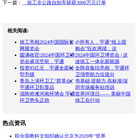
下一篇：
徐工非公路自卸车斩获3000万元订单
相关阅读:
徐工亮相2024中国国际管
@所有人，宇通“线上团
网展览会
购会”狂欢再续，这
圆满收官|2024中国环卫博
2024中国环卫博览会 | 这
览会盛况空前，宇通
波徐工一体化新能源
投资85亿元，宇通全面转
全阵容集结亮相，宇通环
型升级
卫强势助力垃圾分
青岛上演环卫工“群英会”
夯基础,提能力,高标准|深
宇通环卫彰显品
圳市场服务站培训
强阵抢滩河南环博会 宇通
世界环境日—— 美丽中国
环卫势头正劲
徐工在行动
热点资讯
联合国教科文组织确认北京为2029年“世界