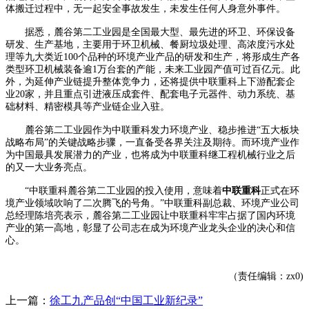
体搬迁过程中，无一起安全事故发生，未发生任何人身意外事件。
据悉，麓谷第二工业园是全国最大型、最先进的环卫、环保设备
研发、生产基地，主要用于环卫机械、餐厨垃圾处理、高浓度污水处
理等九大类近100个品种的环境产业产品的研发和生产，将形成生产各
类型环卫机械装备逾1万台套的产能，未来工业园产值可过百亿元。此
外，为延伸产业链提升整体竞争力，还将提供中联重科上下游配套企
业20家，并且重点引进液压成套件、配套电子元器件、动力系统、基
础材料、精密模具等产业链企业入驻。
麓谷第二工业园作为中联重科发力环境产业、稳步推进“五大板块
战略布局”的关键战略步骤，一直备受各界关注及期待。而环境产业作
为中国最具发展潜力的产业，也将成为中联重科继工程机械行业之后
的又一大业务亮点。
“中联重科麓谷第二工业园的投入使用，意味着
中联重科
正式在环
境产业领域吹响了二次腾飞的号角。”中联重科副总裁、环境产业公司
总经理陈培亮表示，麓谷第二工业园让中联重科牢牢占据了国内环境
产业的第一高地，彰显了公司志在成为环境产业龙头企业的决心和信
心。
（责任编辑：zx0)
上一篇：
徐工九产品创“中国工业新纪录”