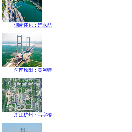
湖南怀化：沅水航
河南原阳：黄河特
浙江杭州：写字楼