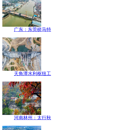
广东：东莞槎马特
天角潭水利枢纽工
河南林州：太行秋