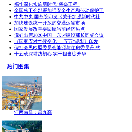
福州深化实施新时代“堡垒工程”
全国总工会部署加强安全生产和劳动保护工
中共中央 国务院印发《关于加强新时代社
加快建设统一开放的交通运输市场
国家发展改革委回应当前经济热点
倪虹出席2026中国—东盟建设部长圆桌会议
《国家应对气候变化“十五五”规划》印发
倪虹会见欧盟委员会能源与住房委员丹·约
十五载深耕践初心 实干担当绽芳华
热门图集
江西南昌：昌九高