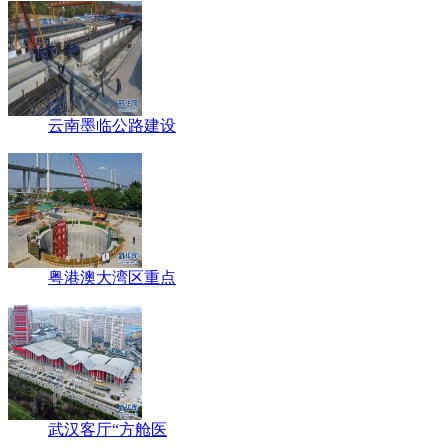
云南墨临公路建设
粤港澳大湾区重点
武汉客厅“方舱医