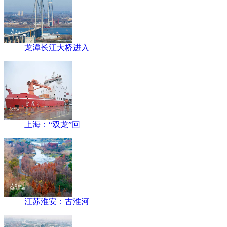
龙潭长江大桥进入
上海：“双龙”回
江苏淮安：古淮河