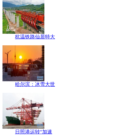
杭温铁路仙居特大
哈尔滨：冰雪大世
日照港运转“加速