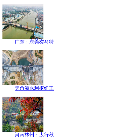
广东：东莞槎马特
天角潭水利枢纽工
河南林州：太行秋