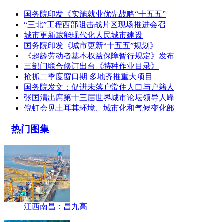
国务院印发《实施就业优先战略“十五五”
“三北”工程西部阻击战片区现场推进会召
城市更新赋能现代化人民城市建设
国务院印发《城市更新“十五五”规划》
《超龄劳动者基本权益保障暂行规定》发布
三部门联合修订出台《特种作业目录》
抢抓二季度窗口期 多地齐推重大项目
国务院发文：促进未落户常住人口与户籍人
张国清出席第十三届世界城市论坛领导人峰
倪虹会见土耳其环境、城市化和气候变化部
热门图集
江西南昌：昌九高