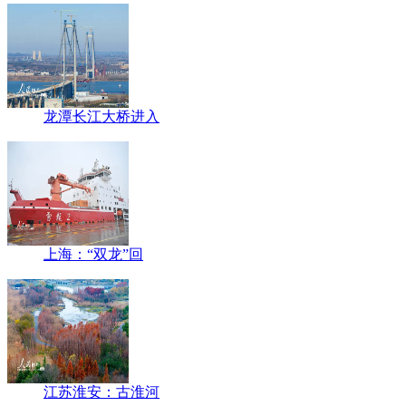
龙潭长江大桥进入
上海：“双龙”回
江苏淮安：古淮河