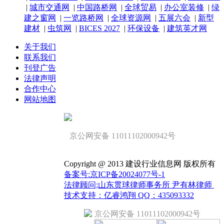
|
城市交通网
|
中国路桥网
|
全球贸易
|
办公室装修
|
绿
建之窗网
|
一览路桥网
|
全球资源网
|
五展六会
|
新型
建材
|
虫筑网
|
BICES 2027
|
环保设备
|
建筑英才网
关于我们
联系我们
刊登广告
法律声明
合作中心
网站地图
京公网安备 11011102000942号
Copyright @ 2013 建设行业信息网 版权所有
备案号:京ICP备20024077号-1
法律顾问;山东贯球律师事务所 尹有林律师
技术支持：亿睿鸿翔 QQ：435093332
京公网安备 11011102000942号