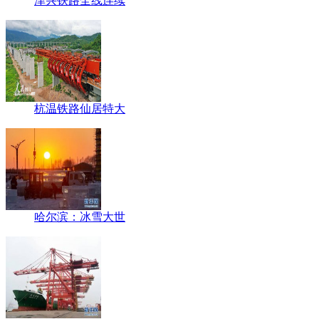
津兴铁路全线连续
杭温铁路仙居特大
哈尔滨：冰雪大世