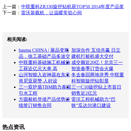
上一篇：
中联重科ZR330旋挖钻机获TOP50 2014年度产品奖
下一篇：
雷沃装载机，让温暖常驻心间
相关阅读:
bauma CHINA | 展品变商
加深合作 互信共赢 日立
品，徐工基础产品多波交
建机打桩机盛大交付
中联重科基础施工机械施
成交额近20亿！北京三一
工获近亿元大单 高
智造春季订货会火爆
山河智能入岩神器在东非
冬去春回两地并秀 中联重
肯尼亚获赞,人好设
科智能旋挖钻彰显
三一双护盾TBM助力泰国
三一C10旋挖钻上市首日
引水工程
销售近2亿元
方圆桩机凭借产品优势连
雷沃工程机械助力“巴
续签订销售合同
铁”瓜达尔港口建设
热点资讯