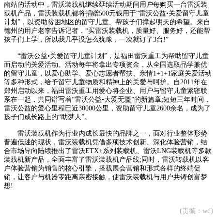
南站的活动中，雷沃装载机继续延续活动期间用户每购买一台雷沃装
载机产品，雷沃装载机都将捐赠500元钱用于“雷沃公益•关爱留守儿童
计划”，以资助贫困地区的留守儿童、帮孩子们撑起明天的希望。来自
德州的用户老李告诉记者，“买雷沃装载机，质量好、服务好，还能帮
孩子们上学，所以我几乎没怎么犹豫，一次就订了3台!”
“雷沃公益•关爱留守儿童计划”，是福田雷沃重工为帮助留守儿童
而启动的关爱活动。活动每年将拿出专项资金，从全国选取品学兼优
的留守儿童，以爱心助学、爱心志愿者帮扶、亲情1+1+1家庭关爱活动
等多种形式，给予留守儿童物质和精神上的关爱与呵护。自2011年在
郑州启动以来，福田雷沃重工用爱心将企业、用户与留守儿童紧密联
系在一起，共同谱写着“雷沃公益•大爱无疆”的新篇章;短短三年时间，
雷沃公益的爱心里程已近30000公里，资助留守儿童2600余名，成为了
孩子们成长路上的“助梦人”。
雷沃装载机作为行业内成长最快的品牌之一，面对行业整体形势
普遍低迷的现状，雷沃装载机凭借多项技术创新、深化体验营销，结
合市场导向陆续推出了雷沃ETX+系列装载机、雷沃LNG装载机等多款
装载机新产品，全面丰富了雷沃装载机产品线;同时，雷沃转载机以客
户体验营销为销售的核心引擎，搭载展会营销和形式各样的终端促
销，让客户与机器零距离亲密接触，使雷沃装载机与用户共铸创富梦
想!
(责编：wd)