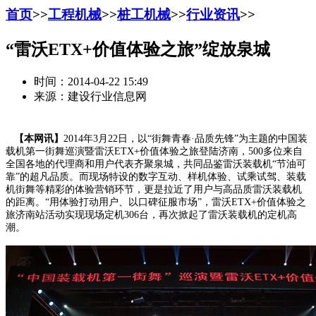
首页
>>
工程机械
>>
桩工机械
>>
行业资讯
>>
“雷沃ETX+价值体验之旅”绽放泉城
时间：2014-04-22 15:49
来源：建设行业信息网
【本网讯】
2014年3月22日，以“街舞青春·品质先锋”为主题的中国装
载机第一街舞巡演暨雷沃ETX+价值体验之旅登陆济南，500多位来自
全国各地的代理商和用户代表齐聚泉城，共同品鉴雷沃装载机“节油可
靠”的超凡品质。而现场特设的数字互动、样机体验、试乘试驾、装载
机街舞等精彩的体验营销环节，更是拉近了用户与高品质雷沃装载机
的距离。“用体验打动用户、以口碑征服市场”，雷沃ETX+价值体验之
旅济南站活动实现现场定机306台，再次掀起了雷沃装载机的定机高
潮。