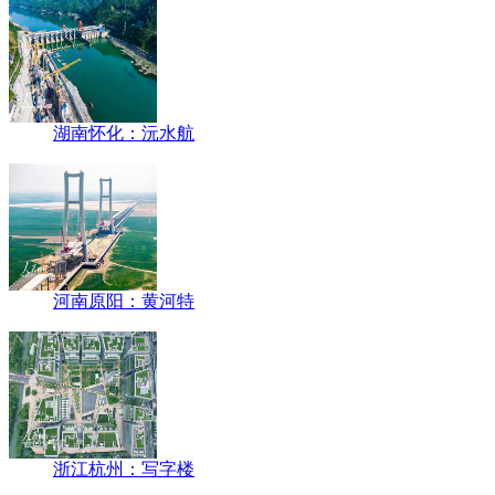
湖南怀化：沅水航
河南原阳：黄河特
浙江杭州：写字楼