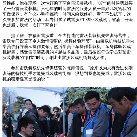
异性能，他在现场一次性订购了两台雷沃装载机。“07年的时候我就买
了一台雷沃装载机。六七年的时间雷沃的服务人员一年好几次给我的
车做保养，有什么小毛病都第一时间来给我修好。看车不如试车，这
次来参加雷沃的活动，我专门试了试雷沃ETX955装载机，省油、开着
也舒服，我就一次订了两台!”
据了解，在福田雷沃重工全力打造的雷沃装载机先锋训练营中，
雷沃专门设置了令人激情澎湃的“街舞体验环节”，由装载机特技机手向
学员讲解并演示操作要领，然后学员上车操作装载机，亲身体验装载
机街舞，感受雷沃装载机的卓越技术品质，最后按照每位学员驾驶雷
沃装载机的“倒立”时间，评比出雷沃装载机街舞达人奖。
参加雷沃装载机先锋训练营的陈师傅说，“原来以为只有受过长期
训练的特技机手才能完成装载机街舞，没想到我也能完成，雷沃装载
机的稳定性真是没的说!”