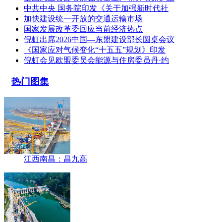
中共中央 国务院印发《关于加强新时代社
加快建设统一开放的交通运输市场
国家发展改革委回应当前经济热点
倪虹出席2026中国—东盟建设部长圆桌会议
《国家应对气候变化“十五五”规划》印发
倪虹会见欧盟委员会能源与住房委员丹·约
热门图集
江西南昌：昌九高