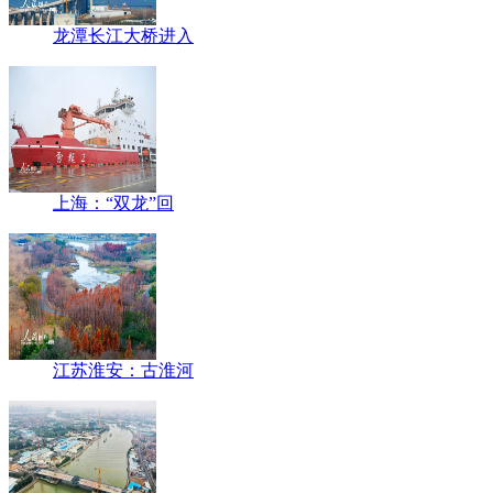
龙潭长江大桥进入
上海：“双龙”回
江苏淮安：古淮河