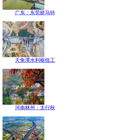
广东：东莞槎马特
天角潭水利枢纽工
河南林州：太行秋