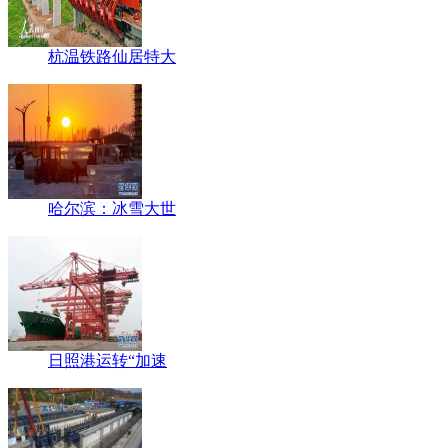
杭温铁路仙居特大
哈尔滨：冰雪大世
日照港运转“加速