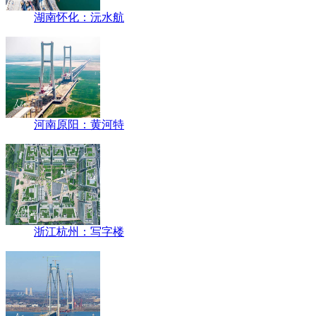
湖南怀化：沅水航
河南原阳：黄河特
浙江杭州：写字楼