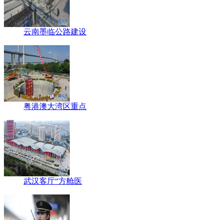
云南墨临公路建设
粤港澳大湾区重点
武汉客厅“方舱医