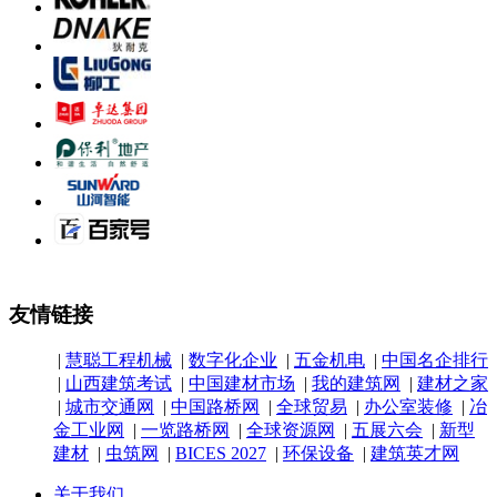
友情链接
|
慧聪工程机械
|
数字化企业
|
五金机电
|
中国名企排行
|
山西建筑考试
|
中国建材市场
|
我的建筑网
|
建材之家
|
城市交通网
|
中国路桥网
|
全球贸易
|
办公室装修
|
冶
金工业网
|
一览路桥网
|
全球资源网
|
五展六会
|
新型
建材
|
虫筑网
|
BICES 2027
|
环保设备
|
建筑英才网
关于我们