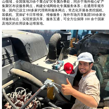
山领域，全国落地20余个重点矿区专属办事处，同步于海外核心矿产
集聚区布设服务网点，构建全域网格化专属服务体系；在通用常规市
场，国内已设立180多家代理商和服务网点，常态化开展各类挖掘机、
装载机、宽体矿卡日常维保、维修服务；海外市场共享集团500余家全
球服务站点，实现资源共享、服务互通，可全方位保障 100 余个国家
及地区的在用设备运维落地。