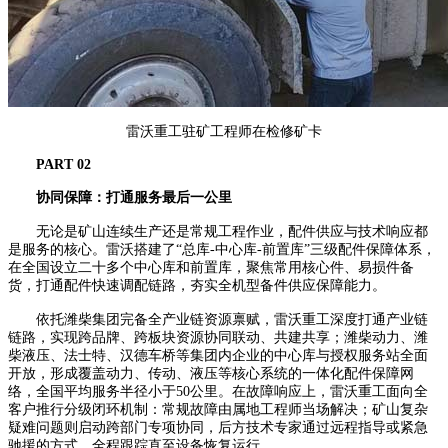
雷沃重工驻矿工程师在检修矿卡
PART 0
2
协同保障：打通服务最后一公里
无论是矿山连续生产还是常规工程作业，配件供应与技术响应都
是服务的核心。雷沃搭建了“总库-中心库-前置库”三级配件保障体系，
在全国设立二十多个中心库和前置库，聚焦常用核心件、易损件备
货，打通配件快速调配链路，夯实全机型备件供应保障能力。
依托潍柴集团完备全产业链资源禀赋，雷沃重工深度打通产业链
链路，实现跨品牌、跨板块资源协同联动、共建共享；潍柴动力、潍
柴液压、法士特、汉德车桥等集团内企业的中心库与授权服务站全面
开放，形成覆盖动力、传动、液压等核心系统的一体化配件保障网
络，全国平均服务半径小于50公里。在故障响应上，雷沃重工面向全
客户推行分级闭环机制：常规故障由属地工程师当场解决；矿山复杂
疑难问题则启动跨部门专项协同，后方技术专家通过远程指导或紧急
驰援的方式，全程跟踪直至设备恢复运行。