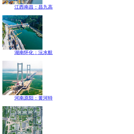
江西南昌：昌九高
湖南怀化：沅水航
河南原阳：黄河特