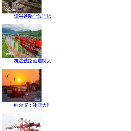
津兴铁路全线连续
杭温铁路仙居特大
哈尔滨：冰雪大世