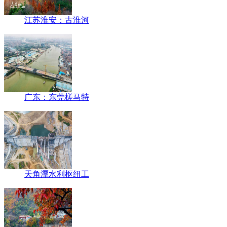
江苏淮安：古淮河
广东：东莞槎马特
天角潭水利枢纽工