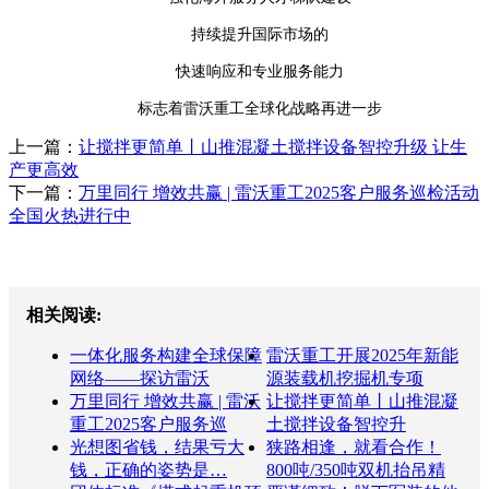
持续提升国际市场的
快速响应和专业服务能力
标志着雷沃重工全球化战略再进一步
上一篇：
让搅拌更简单丨山推混凝土搅拌设备智控升级 让生
产更高效
下一篇：
万里同行 增效共赢 | 雷沃重工2025客户服务巡检活动
全国火热进行中
相关阅读:
一体化服务构建全球保障
雷沃重工开展2025年新能
网络——探访雷沃
源装载机挖掘机专项
万里同行 增效共赢 | 雷沃
让搅拌更简单丨山推混凝
重工2025客户服务巡
土搅拌设备智控升
光想图省钱，结果亏大
狭路相逢，就看合作！
钱，正确的姿势是…
800吨/350吨双机抬吊精