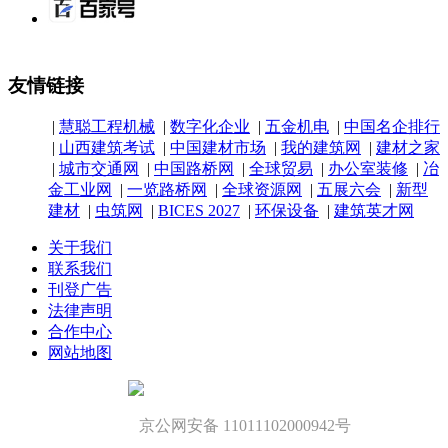
友情链接
|
慧聪工程机械
|
数字化企业
|
五金机电
|
中国名企排行
|
山西建筑考试
|
中国建材市场
|
我的建筑网
|
建材之家
|
城市交通网
|
中国路桥网
|
全球贸易
|
办公室装修
|
冶
金工业网
|
一览路桥网
|
全球资源网
|
五展六会
|
新型
建材
|
虫筑网
|
BICES 2027
|
环保设备
|
建筑英才网
关于我们
联系我们
刊登广告
法律声明
合作中心
网站地图
京公网安备 11011102000942号