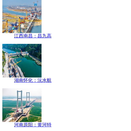
江西南昌：昌九高
湖南怀化：沅水航
河南原阳：黄河特