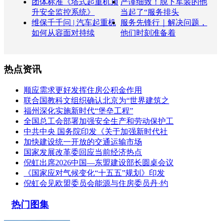
团体标准《塔式起重机顶
严谨细致！脱下军装的他
升安全监控系统》
当起了“服务排头
维保千千问 | 汽车起重机
服务先锋行｜解决问题，
如何从容面对持续
他们时刻准备着
热点资讯
顺应需求更好发挥住房公积金作用
联合国教科文组织确认北京为“世界建筑之
福州深化实施新时代“堡垒工程”
全国总工会部署加强安全生产和劳动保护工
中共中央 国务院印发《关于加强新时代社
加快建设统一开放的交通运输市场
国家发展改革委回应当前经济热点
倪虹出席2026中国—东盟建设部长圆桌会议
《国家应对气候变化“十五五”规划》印发
倪虹会见欧盟委员会能源与住房委员丹·约
热门图集