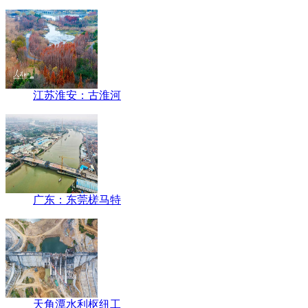
江苏淮安：古淮河
广东：东莞槎马特
天角潭水利枢纽工