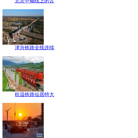
北京中轴线上的古
津兴铁路全线连续
杭温铁路仙居特大