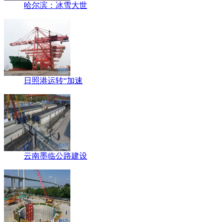
哈尔滨：冰雪大世
日照港运转“加速
云南墨临公路建设