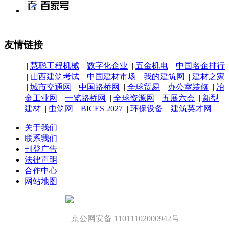
友情链接
|
慧聪工程机械
|
数字化企业
|
五金机电
|
中国名企排行
|
山西建筑考试
|
中国建材市场
|
我的建筑网
|
建材之家
|
城市交通网
|
中国路桥网
|
全球贸易
|
办公室装修
|
冶
金工业网
|
一览路桥网
|
全球资源网
|
五展六会
|
新型
建材
|
虫筑网
|
BICES 2027
|
环保设备
|
建筑英才网
关于我们
联系我们
刊登广告
法律声明
合作中心
网站地图
京公网安备 11011102000942号