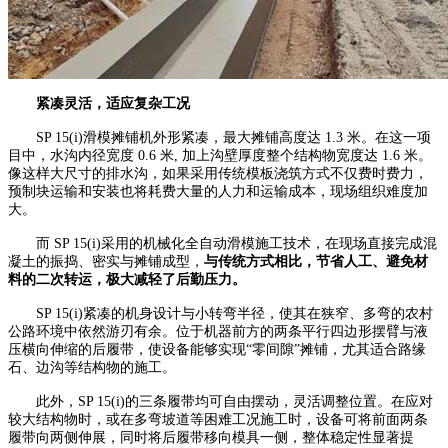
紧凑灵活，适应复杂工况
SP 15(i)滑模摊铺机外形紧凑，最大摊铺高度达 1.3 米。在这一项
目中，水沟内径宽度 0.6 米, 加上沟壁厚度整个结构物宽度达 1.6 米。
像这样大尺寸的排水沟，如果采用传统模板浇筑方式不仅费时费力，
预制块运输和安装也将耗费大量的人力和运输成本，现场组织难度加
大。
而 SP 15(i)采用的机械化全自动滑模施工技术，在现场直接完成混
凝土的振捣、密实与摊铺成型，
与传统方式相比，节省人工、避免材
料的二次转运，极大减轻了后勤压力。
SP 15(i)紧凑的机身设计与小转弯半径，使其在狭窄、多弯的农村
公路环境中依然游刃有余。位于机器前方的两条平行四边形摆臂与液
压横向伸缩的后履带，使设备能够实现“零间隙”摊铺，尤其适合路缘
石、边沟等结构物的施工。
此外，SP 15(i)的三条履带均可自由摆动，灵活调整位置。在应对
较大结构物时，或在多弯坡道等困难工况施工时，设备可将前面两条
履带向两侧伸展，同时将后履带移向模具一侧，整体稳定性显著提