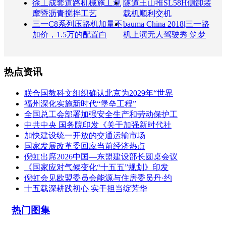
徐工成套道路机械施工观
隧道王山推SL58H侧卸装
摩暨沥青搅拌工艺
载机顺利交机
三一C8系列压路机加量不
bauma China 2018|三一路
加价，1.5万的配置白
机上演无人驾驶秀 筑梦
热点资讯
联合国教科文组织确认北京为2029年“世界
福州深化实施新时代“堡垒工程”
全国总工会部署加强安全生产和劳动保护工
中共中央 国务院印发《关于加强新时代社
加快建设统一开放的交通运输市场
国家发展改革委回应当前经济热点
倪虹出席2026中国—东盟建设部长圆桌会议
《国家应对气候变化“十五五”规划》印发
倪虹会见欧盟委员会能源与住房委员丹·约
十五载深耕践初心 实干担当绽芳华
热门图集