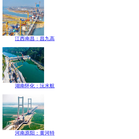
江西南昌：昌九高
湖南怀化：沅水航
河南原阳：黄河特