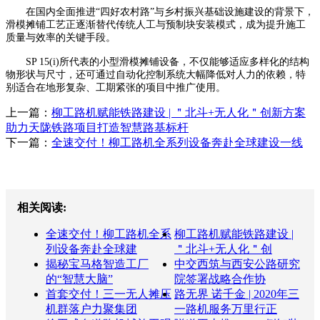
在国内全面推进“四好农村路”与乡村振兴基础设施建设的背景下，
滑模摊铺工艺正逐渐替代传统人工与预制块安装模式，成为提升施工
质量与效率的关键手段。
SP 15(i)所代表的小型滑模摊铺设备，不仅能够适应多样化的结构
物形状与尺寸，还可通过自动化控制系统大幅降低对人力的依赖，特
别适合在地形复杂、工期紧张的项目中推广使用。
上一篇：
柳工路机赋能铁路建设 | ＂北斗+无人化＂创新方案
助力天陇铁路项目打造智慧路基标杆
下一篇：
全速交付！柳工路机全系列设备奔赴全球建设一线
相关阅读:
全速交付！柳工路机全系
柳工路机赋能铁路建设 |
列设备奔赴全球建
＂北斗+无人化＂创
揭秘宝马格智造工厂
中交西筑与西安公路研究
的“智慧大脑”
院签署战略合作协
首套交付！三一无人摊压
路无界 诺千金 | 2020年三
机群落户力聚集团
一路机服务万里行正