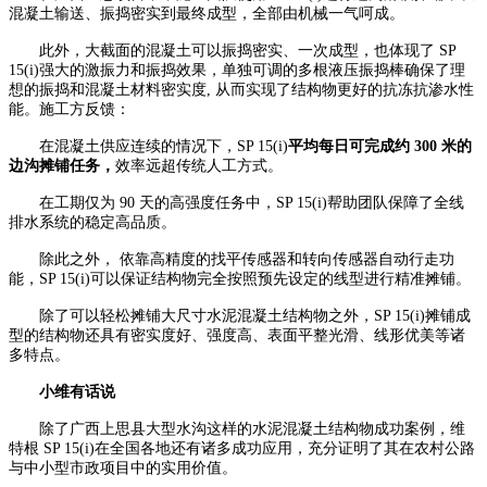
混凝土输送、振捣密实到最终成型，全部由机械一气呵成。
此外，大截面的混凝土可以振捣密实、一次成型，也体现了 SP
15(i)强大的激振力和振捣效果，单独可调的多根液压振捣棒确保了理
想的振捣和混凝土材料密实度, 从而实现了结构物更好的抗冻抗渗水性
能。施工方反馈：
在混凝土供应连续的情况下，SP 15(i)
平均每日可完成约 300 米的
边沟摊铺任务，
效率远超传统人工方式。
在工期仅为 90 天的高强度任务中，SP 15(i)帮助团队保障了全线
排水系统的稳定高品质。
除此之外， 依靠高精度的找平传感器和转向传感器自动行走功
能，SP 15(i)可以保证结构物完全按照预先设定的线型进行精准摊铺。
除了可以轻松摊铺大尺寸水泥混凝土结构物之外，SP 15(i)摊铺成
型的结构物还具有密实度好、强度高、表面平整光滑、线形优美等诸
多特点。
小维有话说
除了广西上思县大型水沟这样的水泥混凝土结构物成功案例，维
特根 SP 15(i)在全国各地还有诸多成功应用，充分证明了其在农村公路
与中小型市政项目中的实用价值。