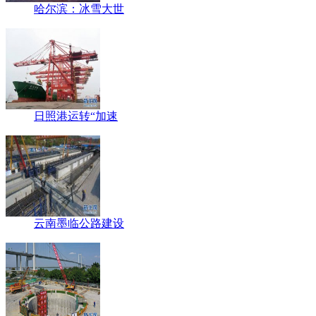
哈尔滨：冰雪大世
日照港运转“加速
云南墨临公路建设