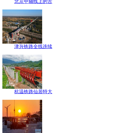
北京中轴线上的古
津兴铁路全线连续
杭温铁路仙居特大