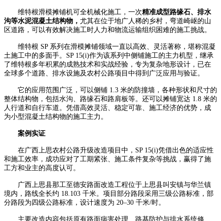
维特根滑模摊铺机可全机械化施工，一次
精准成型路缘石、排水
沟等水泥混凝土结构物，
尤其在位于地广人稀的乡村，弯道崎岖的山
区道路，可以有效解决施工时人力和物流运输组织困难的施工挑战。
维特根 SP 系列在滑模摊铺领域一直以高效、灵活著称，堪称混凝
土施工中的多面手。SP 15(i)作为该系列中侧铺施工的主力机型，继承
了维特根多年积累的成熟技术和实战经验，专为复杂地形设计，已在
全球多个道路、排水设施及农村公路项目中得到广泛应用与验证。
它的应用范围广泛，可以侧铺 1.3 米的防撞墙，各种形状和尺寸的
整体结构物，包括水沟、路缘石和路肩板等。还可以摊铺宽达 1.8 米的
人行道和自行车道。凭借高效灵活、稳定可靠、施工经济的优势，成
为小型混凝土结构物的施工主力。
案例实证
在广西上思农村公路升级改造项目中，SP 15(i)凭借出色的适应性
和施工效率，成功应对了工期紧张、施工条件复杂等挑战，赢得了施
工方和业主的高度认可。
广西上思县那工至德安路面改造工程位于上思县叫安镇与华兰镇
境内，路线全长约 18.103 千米。项目部分路段采用三级公路标准，部
分路段为四级公路标准，设计速度为 20–30 千米/时。
主要改造内容包括原有路面病害处理、路基防护与排水系统修