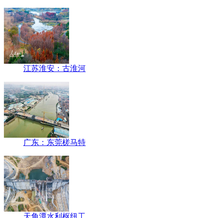
江苏淮安：古淮河
广东：东莞槎马特
天角潭水利枢纽工