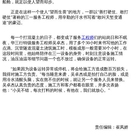
船舱，就足以使人望而却步。
正是在这样一个使人“望而生畏”的地方，一群以“善打硬仗、敢打
硬仗”著称的三一服务工程师，用辛勤的汗水书写着“敢叫天堑变通
途”的豪迈。
每一个打混凝土的日子，都变成了服务
工程师
们的站岗日和不眠
夜，华三行特级服务工程师吴卓杰，用了多个30小时来书写他的工作
点滴。沉管隧道混凝土浇筑施工时，模板成形一般需要30个小时，在
这段时间里，他始终陪伴在三一设备的身旁，时刻注意设备施工情
况，油压油温等细节问题一个也不放过，确保设备的正常运转。
“如果因为设备运转异常或停机，将会给施工方造成数百万损失，
我得对施工方负责。”每当睡意来袭，吴卓杰或是拍打自己的脸，或是
用冷水清醒头脑，实在熬不住的时候，就让另一个服务人员来替换。
吴卓杰认真负责的态度，施工方和客户都看在眼里，并多次表扬
他：“小吴不错，每次打料的时候，有他在，我们就放心。”
责任编辑：崔凤娇