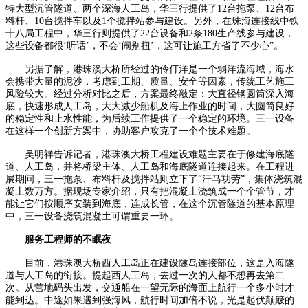
特大型沉管隧道、两个深海人工岛，华三行提供了12台拖泵、12台布
料杆、10台搅拌车以及1个搅拌站参与建设。另外，在珠海连接线中铁
十八局工程中，华三行则提供了22台设备和2条180生产线参与建设，
这些设备都很‘听话’，不会‘闹别扭’，这可让施工方省了不少心”。
另据了解，港珠澳大桥所经过的伶仃洋是一个弱洋流海域，海水
会携带大量的泥沙，考虑到工期、质量、安全等因素，传统工艺施工
风险较大。经过分析对比之后，方案最终敲定：大直径钢圆筒深入海
底，快速形成人工岛，大大减少船机及海上作业的时间，大圆筒良好
的稳定性和止水性能，为后续工作提供了一个稳定的环境。三一设备
在这样一个创新方案中，协助客户攻克了一个个技术难题。
吴明祥告诉记者，港珠澳大桥工程建设难题主要在于修建海底隧
道、人工岛，并将桥梁主体、人工岛和海底隧道连接起来。在工程进
展期间，三一拖泵、布料杆及搅拌站则立下了“汗马功劳”，集体浇筑混
凝土数万方。据现场专家介绍，只有把混凝土浇筑成一个个管节，才
能让它们按顺序安装到海底，连成长管，在这个沉管隧道的基本原理
中，三一设备浇筑混凝土可谓重要一环。
服务工程师的不眠夜
目前，港珠澳大桥西人工岛正在建设隧岛连接部位，这是入海隧
道与人工岛的衔接。提起西人工岛，去过一次的人都不想再去第二
次。从营地码头出发，交通船在一望无际的海面上航行一个多小时才
能到达。中途如果遇到强海风，航行时间加倍不说，光是起伏颠簸的