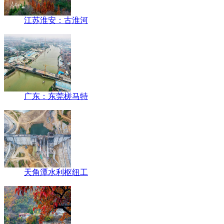
江苏淮安：古淮河
广东：东莞槎马特
天角潭水利枢纽工