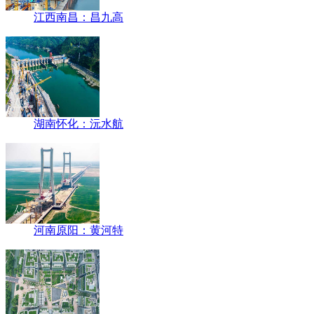
江西南昌：昌九高
湖南怀化：沅水航
河南原阳：黄河特