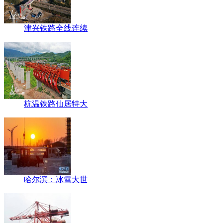
津兴铁路全线连续
杭温铁路仙居特大
哈尔滨：冰雪大世