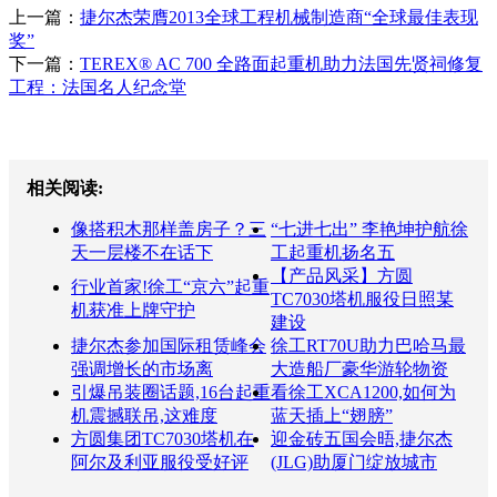
上一篇：
捷尔杰荣膺2013全球工程机械制造商“全球最佳表现
奖”
下一篇：
TEREX® AC 700 全路面起重机助力法国先贤祠修复
工程：法国名人纪念堂
相关阅读:
像搭积木那样盖房子？三
“七进七出” 李艳坤护航徐
天一层楼不在话下
工起重机扬名五
【产品风采】方圆
行业首家!徐工“京六”起重
TC7030塔机服役日照某
机获准上牌守护
建设
捷尔杰参加国际租赁峰会
徐工RT70U助力巴哈马最
强调增长的市场离
大造船厂豪华游轮物资
引爆吊装圈话题,16台起重
看徐工XCA1200,如何为
机震撼联吊,这难度
蓝天插上“翅膀”
方圆集团TC7030塔机在
迎金砖五国会晤,捷尔杰
阿尔及利亚服役受好评
(JLG)助厦门绽放城市