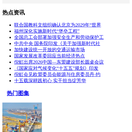
热点资讯
联合国教科文组织确认北京为2029年“世界
福州深化实施新时代“堡垒工程”
全国总工会部署加强安全生产和劳动保护工
中共中央 国务院印发《关于加强新时代社
加快建设统一开放的交通运输市场
国家发展改革委回应当前经济热点
倪虹出席2026中国—东盟建设部长圆桌会议
《国家应对气候变化“十五五”规划》印发
倪虹会见欧盟委员会能源与住房委员丹·约
十五载深耕践初心 实干担当绽芳华
热门图集