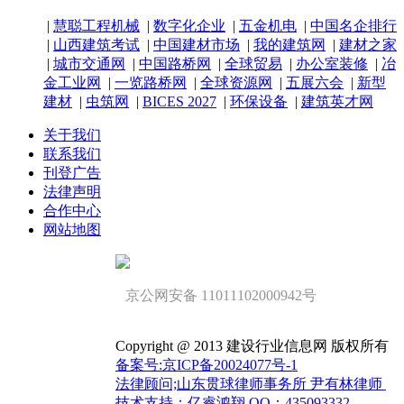
|
慧聪工程机械
|
数字化企业
|
五金机电
|
中国名企排行
|
山西建筑考试
|
中国建材市场
|
我的建筑网
|
建材之家
|
城市交通网
|
中国路桥网
|
全球贸易
|
办公室装修
|
冶
金工业网
|
一览路桥网
|
全球资源网
|
五展六会
|
新型
建材
|
虫筑网
|
BICES 2027
|
环保设备
|
建筑英才网
关于我们
联系我们
刊登广告
法律声明
合作中心
网站地图
京公网安备 11011102000942号
Copyright @ 2013 建设行业信息网 版权所有
备案号:京ICP备20024077号-1
法律顾问;山东贯球律师事务所 尹有林律师
技术支持：亿睿鸿翔 QQ：435093332