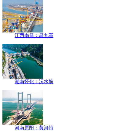
江西南昌：昌九高
湖南怀化：沅水航
河南原阳：黄河特