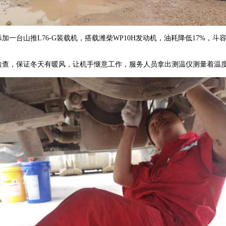
推L76-G装载机，搭载潍柴WP10H发动机，油耗降低17%，斗容较
查，保证冬天有暖风，让机手惬意工作，服务人员拿出测温仪测量着温度