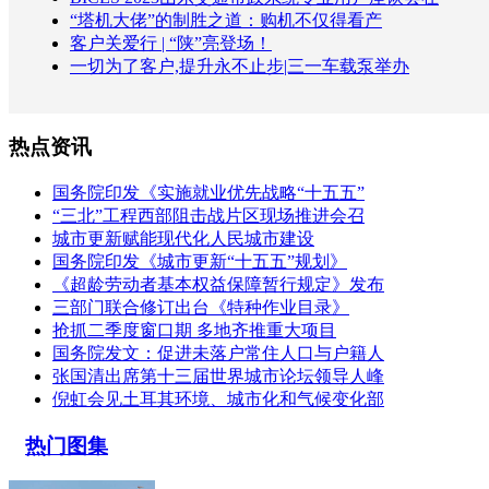
“塔机大佬”的制胜之道：购机不仅得看产
客户关爱行 | “陕”亮登场！
一切为了客户,提升永不止步|三一车载泵举办
热点资讯
国务院印发《实施就业优先战略“十五五”
“三北”工程西部阻击战片区现场推进会召
城市更新赋能现代化人民城市建设
国务院印发《城市更新“十五五”规划》
《超龄劳动者基本权益保障暂行规定》发布
三部门联合修订出台《特种作业目录》
抢抓二季度窗口期 多地齐推重大项目
国务院发文：促进未落户常住人口与户籍人
张国清出席第十三届世界城市论坛领导人峰
倪虹会见土耳其环境、城市化和气候变化部
热门图集