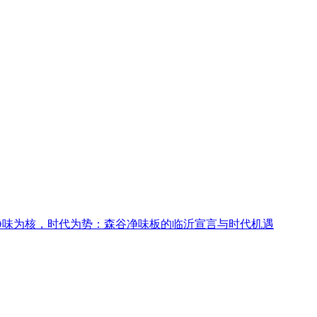
，时代为势：森谷净味板的临沂宣言与时代机遇