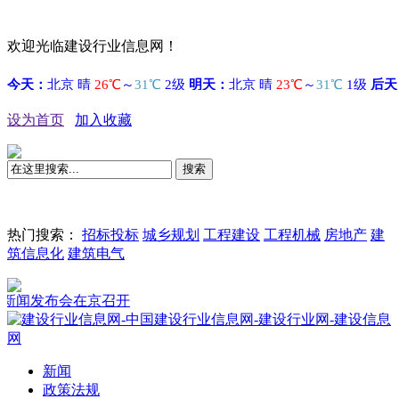
欢迎光临建设行业信息网！
设为首页
加入收藏
搜索
热门搜索：
招标投标
城乡规划
工程建设
工程机械
房地产
建
筑信息化
建筑电气
布会在京召开
新闻
政策法规