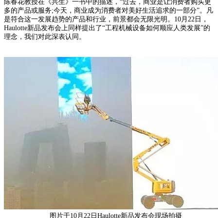
陈春花教授在《共生》一书中的描述，“过去，商业是让消费者购买更
多的产品或服务;今天，商业成为消费者对美好生活追求的一部分”。凡
是符合这一发展趋势的产品和行业，前景都会无限光明。10月22日，
Haulotte新品发布会上同样提出了“工程机械设备如何顺应人类发展”的
理念，我们对此深表认同。
图片于10月22日Haulotte新品发布会现场拍摄