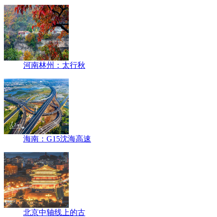
河南林州：太行秋
海南：G15沈海高速
北京中轴线上的古