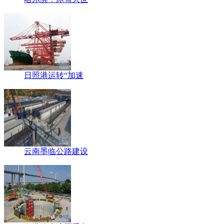
日照港运转“加速
云南墨临公路建设