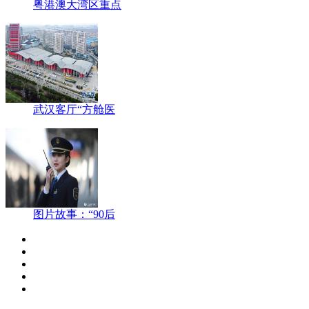
粤港澳大湾区重点
武汉客厅“方舱医
图片故事：“90后