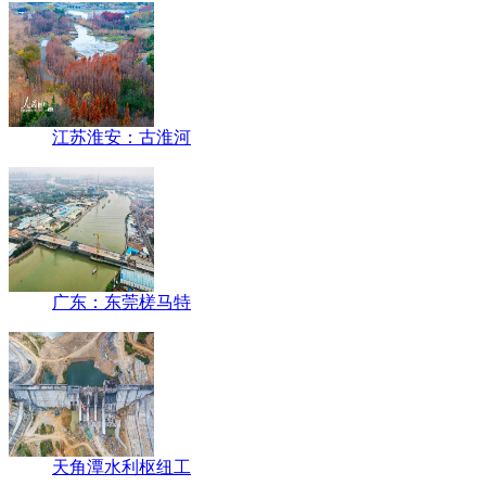
江苏淮安：古淮河
广东：东莞槎马特
天角潭水利枢纽工