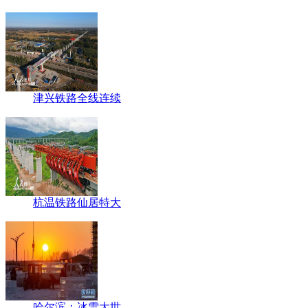
津兴铁路全线连续
杭温铁路仙居特大
哈尔滨：冰雪大世