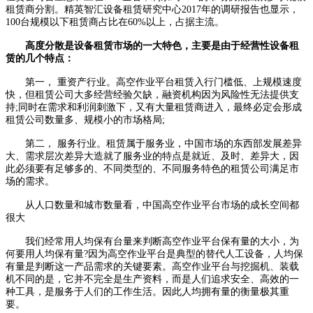
租赁商分割。精英智汇设备租赁研究中心2017年的调研报告也显示，
100台规模以下租赁商占比在60%以上，占据主流。
高度分散是设备租赁市场的一大特色，主要是由于经营性设备租
赁的几个特点：
第一， 重资产行业。高空作业平台租赁入行门槛低、上规模速度
快，但租赁公司大多经营经验欠缺，融资机构因为风险性无法提供支
持;同时在需求和利润刺激下，又有大量租赁商进入，最终必定会形成
租赁公司数量多、规模小的市场格局;
第二， 服务行业。租赁属于服务业，中国市场的东西部发展差异
大、需求层次差异大造就了服务业的特点是就近、及时、差异大，因
此必须要有足够多的、不同类型的、不同服务特色的租赁公司满足市
场的需求。
从人口数量和城市数量看，中国高空作业平台市场的成长空间都
很大
我们经常用人均保有台量来判断高空作业平台保有量的大小，为
何要用人均保有量?因为高空作业平台是典型的替代人工设备，人均保
有量是判断这一产品需求的关键要素。高空作业平台与挖掘机、装载
机不同的是，它并不完全是生产资料，而是人们追求安全、高效的一
种工具，是服务于人们的工作生活。因此人均拥有量的衡量极其重
要。