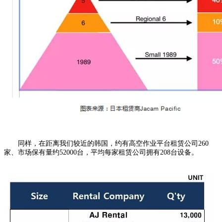
同样，在距离我们较近的韩国，约有高空作业平台租赁公司260
家、市场保有量约52000台，平均每家租赁公司拥有208台设备。