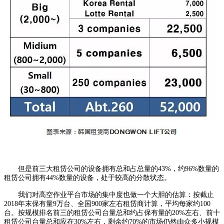
但是前三大租赁公司的设备拥有总和占总量的43%，约96%数量的
租赁公司拥有44%数量的设备，处于较高的分散状态。
我们对高空作业平台市场的集中度也做一个大胆的估算：按截止
2018年末保有量9万台、全国900家左右租赁商计算，平均每家约100
台。按规模排名前三的租赁公司台量总和约占保有量的20%左右、前十
租赁公司台量总和应在30%左右，剩余约70%的市场仍然由众多小规模